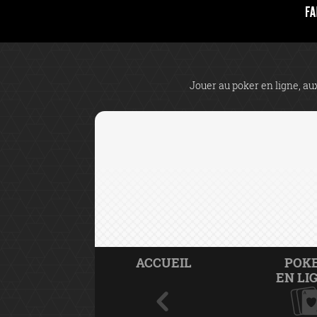
Jouer au poker en ligne, aux
ACCUEIL
POK
EN LI