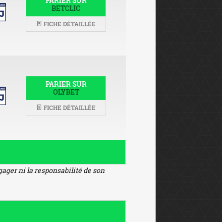
PARIER SUR
BETCLIC
FICHE DÉTAILLÉE
PARIER SUR
OLYBET
FICHE DÉTAILLÉE
gager ni la responsabilité de son