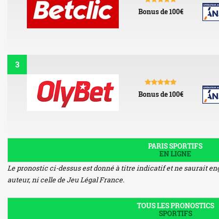
Bonus de 100€
3
Bonus de 100€
PARIS SPORTIFS
EN LIGNE
Le pronostic ci-dessus est donné à titre indicatif et ne saurait en
auteur, ni celle de Jeu Légal France.
TOUS LES PRONOSTICS
SPORTIFS