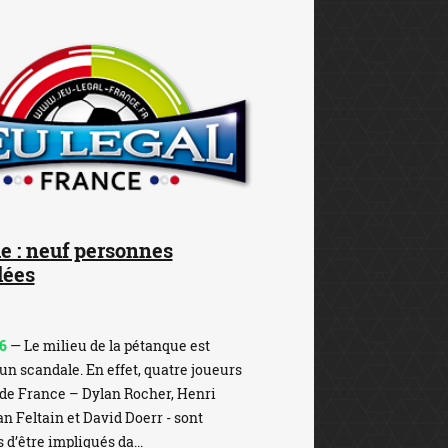
e : neuf personnes
lées
26
— Le milieu de la pétanque est
un scandale. En effet, quatre joueurs
 de France – Dylan Rocher, Henri
an Feltain et David Doerr - sont
d’être impliqués da...