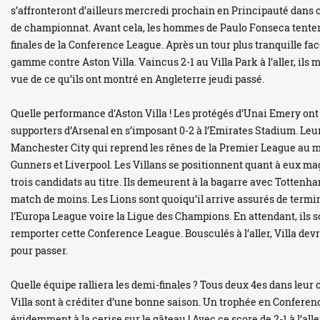
s’affronteront d’ailleurs mercredi prochain en Principauté dans 
de championnat. Avant cela, les hommes de Paulo Fonseca tentero
finales de la Conference League. Après un tour plus tranquille fa
gamme contre Aston Villa. Vaincus 2-1 au Villa Park à l’aller, il
vue de ce qu’ils ont montré en Angleterre jeudi passé.
Quelle performance d’Aston Villa ! Les protégés d’Unai Emery ont 
supporters d’Arsenal en s’imposant 0-2 à l’Emirates Stadium. Leur b
Manchester City qui reprend les rênes de la Premier League au 
Gunners et Liverpool. Les Villans se positionnent quant à eux ma
trois candidats au titre. Ils demeurent à la bagarre avec Tottenh
match de moins. Les Lions sont quoiqu’il arrive assurés de termin
l’Europa League voire la Ligue des Champions. En attendant, ils s
remporter cette Conference League. Bousculés à l’aller, Villa de
pour passer.
Quelle équipe ralliera les demi-finales ? Tous deux 4es dans leur 
Villa sont à créditer d’une bonne saison. Un trophée en Conferen
évidemment à la cerise sur le gâteau ! Avec ce score de 2-1 à l’all