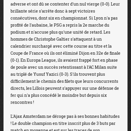
adverse et ont dû se contenter d'un nul vierge (0-0). Leur
brillante série s'arrête donc à sept victoires
consécutives, dont six en championnat. Si Lyon n'a pas
profité de l'aubaine, le PSG a repris la 2e marche du
podium et n'accuse plus qu'une unité de retard. Les
hommes de Christophe Galtier s'attaquent à un
calendrier surchargé avec cette course au titre et la
Coupe de France où ils ont éliminé Dijon en 32e de finale
(0-1). En Europa League, ils avaient frappé fort en phase
de poule avec un succès retentissant à l'AC Milan suite
au triplé de Yusuf Yazici (0-3). S'ils trouvent plus
difficilement le chemin des filets que leurs concurrents
directs, les Lillois peuvent s'appuyer sur une défense de
fer qui n'a plus concédé le moindre but depuis six
rencontres !
L'Ajax Amsterdam ne déroge pas à ses bonnes habitudes
! Le double champion en titre inscrit plus de 3 buts par
match en moyenne et est sur les traces de son