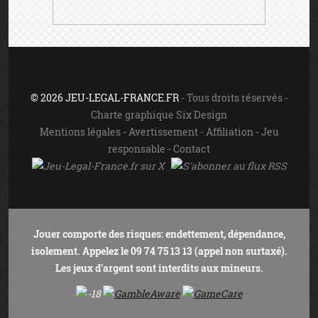
© 2026 JEU-LEGAL-FRANCE.FR
- Tous droits réservés -
Charte graphique Six Design
Mentions légales
-
Avertissement
-
Affiliation
-
Jeu
responsable
-
Contact
Jouer comporte des risques: endettement, dépendance,
isolement. Appelez le 09 74 75 13 13 (appel non surtaxé).
Les jeux d'argent sont interdits aux mineurs.