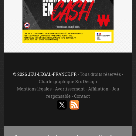
© 2026 JEU-LEGAL-FRANCE.FR
- Tous droits réservés -
Charte graphique Six Design
Mentions légales
-
Avertissement
-
Affiliation
-
Jeu
responsable
-
Contact