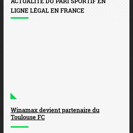
ACTUALITÉ DU PARI SPORTIF EN
LIGNE LÉGAL EN FRANCE
Winamax devient partenaire du
Toulouse FC
31 juillet 2026
— Winamax s’engage aux côtés du
Toulouse FC pour les trois prochaines saisons. Dans le
cadre de ce partenariat, la marque au W s’affichera sur
le haut du dos de la tunique officielle du club de la ...