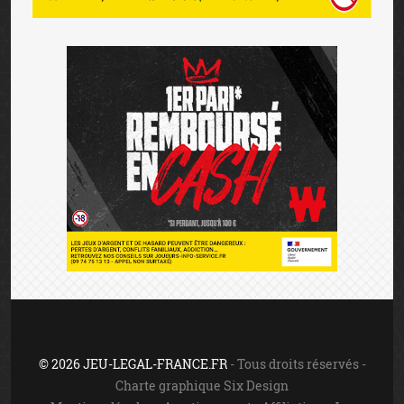
Mentions légales
-
Avertissement
-
Affiliation
-
Jeu
responsable
-
Contact
Jouer comporte des risques: endettement, dépendance,
isolement. Appelez le 09 74 75 13 13 (appel non surtaxé).
Les jeux d'argent sont interdits aux mineurs.
INTERDICTION VOLONTAIRE DE JEUX
Toute personne souhaitant faire l’objet d’une interdiction
de jeux doit le faire elle-même auprès du ministère de
l’intérieur. Cette interdiction est valable dans les casinos,
les cercles de jeux et sur les sites de jeux en ligne autorisés
en vertu de la loi n°2010-476 du 12 mai 2010. Elle est