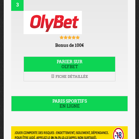
© 2026 JEU-LEGAL-FRANCE.FR
- Tous droits réservés -
Charte graphique Six Design