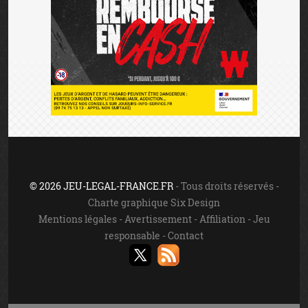
© 2026 JEU-LEGAL-FRANCE.FR
- Tous droits réservés -
Charte graphique Six Design
Mentions légales
-
Avertissement
-
Affiliation
-
Jeu
responsable
-
Contact