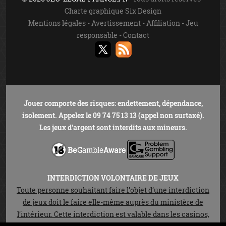
Charte graphique Six Design
Mentions légales
-
Avertissement
-
Affiliation
-
Jeu
responsable
-
Contact
Jouer comporte des risques: endettement, dépendance,
isolement. Appelez le 09 74 75 13 13 (appel non surtaxé).
Les jeux d'argent sont interdits aux mineurs.
INTERDICTION VOLONTAIRE DE JEUX
Toute personne souhaitant faire l’objet d’une interdiction
de jeux doit le faire elle-même auprès du ministère de
l’intérieur. Cette interdiction est valable dans les casinos,