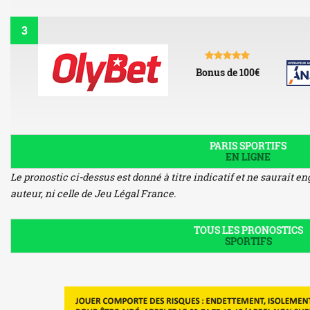
3
Bonus de 100€
PARIS SPORTIFS
EN LIGNE
Le pronostic ci-dessus est donné à titre indicatif et ne saurait en
auteur, ni celle de Jeu Légal France.
TOUS LES PRONOSTICS
SPORTIFS