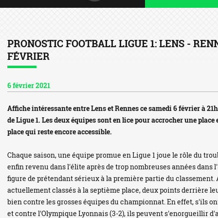
PRONOSTIC FOOTBALL LIGUE 1: LENS - REN
FÉVRIER
6 février 2021
Affiche intéressante entre Lens et Rennes ce samedi 6 février à 21
de Ligue 1. Les deux équipes sont en lice pour accrocher une pla
place qui reste encore accessible.
Chaque saison, une équipe promue en Ligue 1 joue le rôle du troubl
enfin revenu dans l'élite après de trop nombreuses années dans l'a
figure de prétendant sérieux à la première partie du classement. A
actuellement classés à la septième place, deux points derrière leu
bien contre les grosses équipes du championnat. En effet, s'ils ont 
et contre l'Olympique Lyonnais (3-2), ils peuvent s'enorgueillir d'