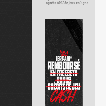
agréés ANJ de jeux en ligne