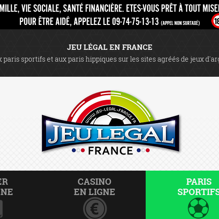
JEU LÉGAL EN FRANCE
 paris sportifs et aux paris hippiques sur les sites agréés de jeux d'a
ER
CASINO
PARIS
GNE
EN LIGNE
SPORTIF