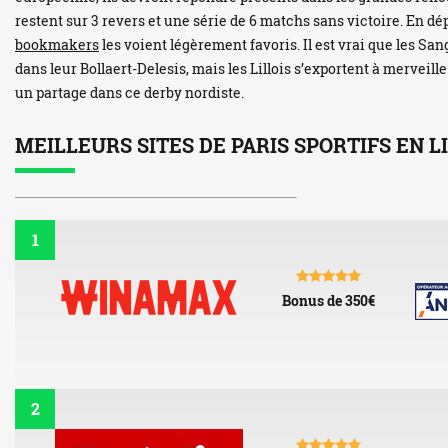
restent sur 3 revers et une série de 6 matchs sans victoire. En dép
bookmakers
les voient légèrement favoris. Il est vrai que les San
dans leur Bollaert-Delesis, mais les Lillois s’exportent à merveil
un partage dans ce derby nordiste.
MEILLEURS SITES DE PARIS SPORTIFS EN 
1
Bonus de 350€
2