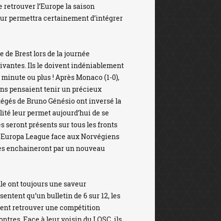
 retrouver l’Europe la saison
eur permettra certainement d’intégrer
 de Brest lors de la journée
uivantes. Ils le doivent indéniablement
e minute ou plus ! Après Monaco (1-0),
uns pensaient tenir un précieux
tégés de Bruno Génésio ont inversé la
alité leur permet aujourd’hui de se
s seront présents sur tous les fronts
en Europa League face aux Norvégiens
tes enchaineront par un nouveau
lle ont toujours une saveur
sentent qu’un bulletin de 6 sur 12, les
irent retrouver une compétition
ntres. Face à leur voisin du LOSC, ils