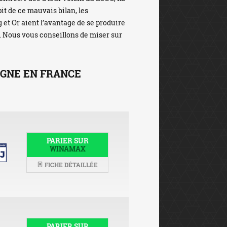
it de ce mauvais bilan, les
g et Or aient l’avantage de se produire
le. Nous vous conseillons de miser sur
LIGNE EN FRANCE
PARIER SUR
WINAMAX
FICHE DÉTAILLÉE
PARIER SUR