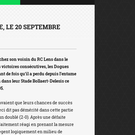
LE, LE 20 SEPTEMBRE
chez son voisin du RC Lens dans le
is victoires consécutives, les Dogues
nt de fois qu’il a perdu depuis l’entame
 dans leur Stade Bollaert-Delesis ce
05.
 savaient que leurs chances de succès
ci dit pas démérité dans cette partie
un doublé (2-0). Après une défaite
rfaitement réagi en prenant la mesure
 siègent logiquement en milieu de