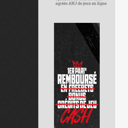
agréés ANJ de jeux en ligne