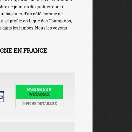
bre de joueurs de qualités dont il
peut basculer d'un côté comme de
qui se profile en Ligue des Champions,
 dans les jambes. Nous les voyons
LIGNE EN FRANCE
PARIER SUR
WINAMAX
FICHE DÉTAILLÉE