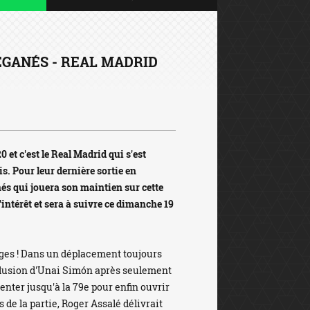
EGANÉS - REAL MADRID
 et c'est le Real Madrid qui s'est
s. Pour leur dernière sortie en
s qui jouera son maintien sur cette
intérêt et sera à suivre ce dimanche 19
ages ! Dans un déplacement toujours
exclusion d'Unai Simón après seulement
enter jusqu'à la 79e pour enfin ouvrir
 de la partie, Roger Assalé délivrait