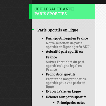
JEU LEGAL FRANCE
PARIS SPORTIFS
Paris Sportifs en Ligne
Pari sportif légal en France
Notre sélection de paris
sportifs en ligne agréés ANJ
Actualité pari sportif en
France
Suivez l'actualité du pari
sportif en ligne légal en
France
Pronostics sportifs
Profitez de nos pronostics
sportifs pour vos paris en
ligne
E-Sport Paris en Ligne
Débuter aux paris sportifs
Principe des cotes