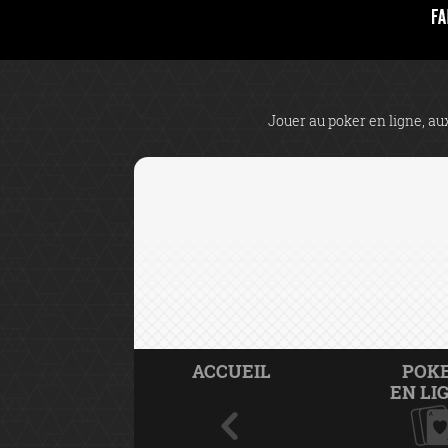
Jouer au poker en ligne, aux
ACCUEIL
POK
EN LI