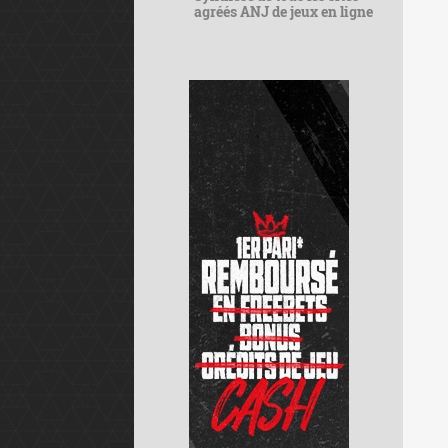
agréés ANJ de jeux en ligne