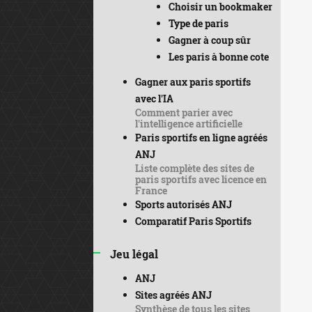
Choisir un bookmaker
Type de paris
Gagner à coup sûr
Les paris à bonne cote
Gagner aux paris sportifs
avec l'IA
Comment parier avec
l'intelligence artificielle
Paris sportifs en ligne agréés
ANJ
Liste complète des sites de
paris sportifs avec licence en
France
Sports autorisés ANJ
Comparatif Paris Sportifs
Jeu légal
ANJ
Sites agréés ANJ
Synthèse de tous les sites