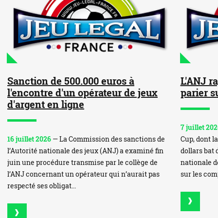
Sanction de 500.000 euros à
L'ANJ ra
l'encontre d'un opérateur de jeux
parier s
d'argent en ligne
7 juillet 20
16 juillet 2026
— La Commission des sanctions de
Cup, dont la
l’Autorité nationale des jeux (ANJ) a examiné fin
dollars bat 
juin une procédure transmise par le collège de
nationale d
l’ANJ concernant un opérateur qui n’aurait pas
sur les comp
respecté ses obligat...