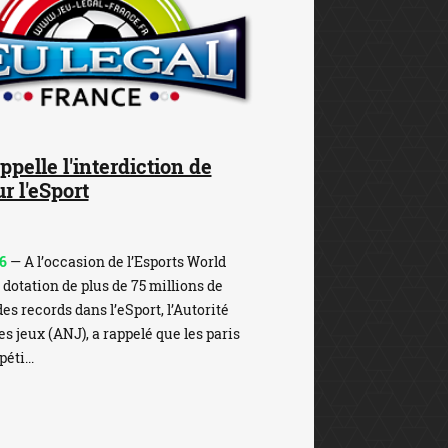
ppelle l'interdiction de
ur l'eSport
26
— A l’occasion de l’Esports World
 dotation de plus de 75 millions de
des records dans l’eSport, l’Autorité
es jeux (ANJ), a rappelé que les paris
éti...