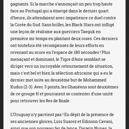
gagnants. Si la marche s'annonçait un peu trop haute
face au Portugal qui a émergé dans le dernier quart
d'heure, ils attendaient avec impatience ce duel contre
la Corée du Sud. Sans briller, les Black Stars ont infligé
une leçon de réalisme aux guerriers Taeguk en
première mi-temps en plantant deux roses. Ces derniers
ont toutefois été récompensés de leurs efforts en
revenant au score en l'espace de 180 secondes ! Plus
menaçant et dominant, le Tigre d'Asie semblait se
diriger vers un incroyable retournement de situation,
mais c'est bel et bien la sélection africaine qui a eu le
dernier mot suite au deuxième but de Mohammed
Kudus (2-3). Avec 3 points, les Ghanéens sont deuxièmes
de ce groupe H et pourraient se contenter d'une unité
pour retrouver les 8es de finale.
L'Uruguay n'y parvient pas ! En dépit de la présence de
ses anciennes gloires, Luis Suarez et Edinson Cavani,
ainsi que son nouveau fer de lance, Darwin Nunes, la