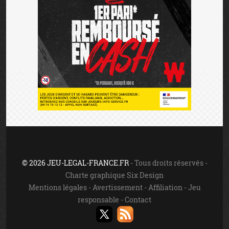
© 2026 JEU-LEGAL-FRANCE.FR
- Tous droits réservés -
Charte graphique Six Design
Mentions légales
-
Avertissement
-
Affiliation
-
Jeu
responsable
-
Contact