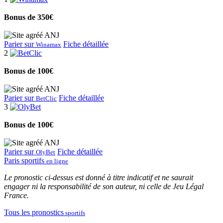
Bonus de 350€
Parier sur
Fiche détaillée
Winamax
2
Bonus de 100€
Parier sur
Fiche détaillée
BetClic
3
Bonus de 100€
Parier sur
Fiche détaillée
OlyBet
Paris sportifs
en ligne
Le pronostic ci-dessus est donné à titre indicatif et ne saurait
engager ni la responsabilité de son auteur, ni celle de Jeu Légal
France.
Tous les pronostics
sportifs