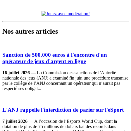
Nos autres articles
Sanction de 500.000 euros à l'encontre d'un
opérateur de jeux d'argent en ligne
16 juillet 2026
— La Commission des sanctions de l’Autorité
nationale des jeux (ANJ) a examiné fin juin une procédure transmise
par le collège de l’ANJ concernant un opérateur qui n’aurait pas
respecté ses obligat...
L'ANJ rappelle l'interdiction de parier sur l'eSport
7 juillet 2026
— A l’occasion de l’Esports World Cup, dont la
dotation de plus de 75 millions de dollars bat des records dans