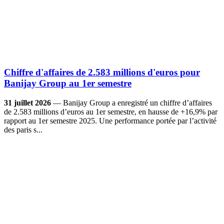
Chiffre d'affaires de 2.583 millions d'euros pour
Banijay Group au 1er semestre
31 juillet 2026
— Banijay Group a enregistré un chiffre d’affaires
de 2.583 millions d’euros au 1er semestre, en hausse de +16,9% par
rapport au 1er semestre 2025. Une performance portée par l’activité
des paris s...