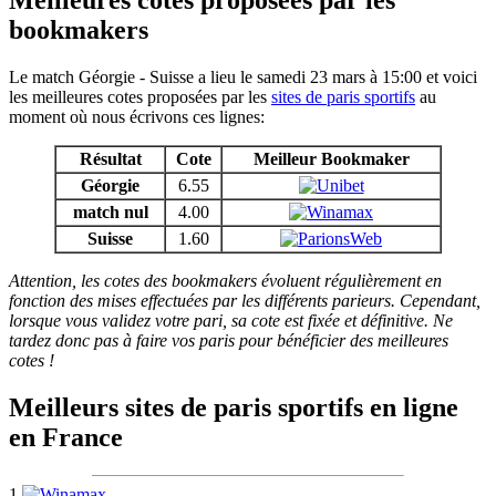
Meilleures cotes proposées par les
bookmakers
Le match Géorgie - Suisse a lieu le samedi 23 mars à 15:00 et voici
les meilleures cotes proposées par les
sites de paris sportifs
au
moment où nous écrivons ces lignes:
Résultat
Cote
Meilleur Bookmaker
Géorgie
6.55
match nul
4.00
Suisse
1.60
Attention, les cotes des bookmakers évoluent régulièrement en
fonction des mises effectuées par les différents parieurs. Cependant,
lorsque vous validez votre pari, sa cote est fixée et définitive. Ne
tardez donc pas à faire vos paris pour bénéficier des meilleures
cotes !
Meilleurs sites de paris sportifs en ligne
en France
1