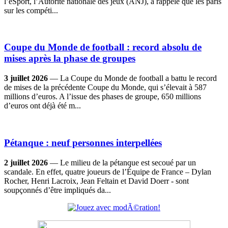
l’eSport, l’Autorité nationale des jeux (ANJ), a rappelé que les paris
sur les compéti...
Coupe du Monde de football : record absolu de
mises après la phase de groupes
3 juillet 2026
— La Coupe du Monde de football a battu le record
de mises de la précédente Coupe du Monde, qui s’élevait à 587
millions d’euros. A l’issue des phases de groupe, 650 millions
d’euros ont déjà été m...
Pétanque : neuf personnes interpellées
2 juillet 2026
— Le milieu de la pétanque est secoué par un
scandale. En effet, quatre joueurs de l’Équipe de France – Dylan
Rocher, Henri Lacroix, Jean Feltain et David Doerr - sont
soupçonnés d’être impliqués da...