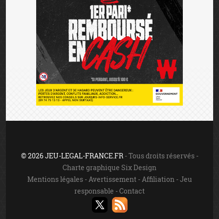
© 2026 JEU-LEGAL-FRANCE.FR
- Tous droits réservés -
Charte graphique Six Design
Mentions légales
-
Avertissement
-
Affiliation
-
Jeu
responsable
-
Contact