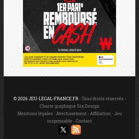
© 2026 JEU-LEGAL-FRANCE.FR
- Tous droits réservés -
Charte graphique Six Design
Mentions légales
-
Avertissement
-
Affiliation
-
Jeu
responsable
-
Contact