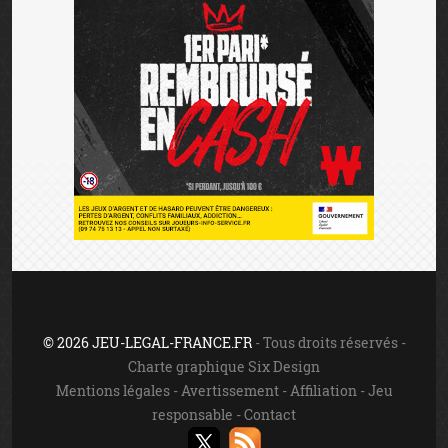
© 2026 JEU-LEGAL-FRANCE.FR
- Tous droits réservés -
Charte graphique Six Design
Mentions légales
-
Avertissement
-
Affiliation
-
Jeu
responsable
-
Contact