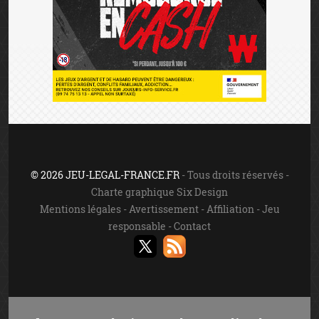
© 2026 JEU-LEGAL-FRANCE.FR
- Tous droits réservés -
Charte graphique Six Design
Mentions légales
-
Avertissement
-
Affiliation
-
Jeu
responsable
-
Contact
Jouer comporte des risques: endettement, dépendance,
isolement. Appelez le 09 74 75 13 13 (appel non surtaxé).
Les jeux d'argent sont interdits aux mineurs.
INTERDICTION VOLONTAIRE DE JEUX
Toute personne souhaitant faire l’objet d’une interdiction
de jeux doit le faire elle-même auprès du ministère de