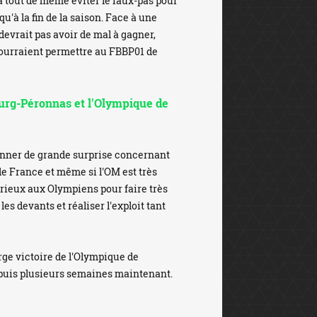
a tout de même éviter le faux-pas pour
u'à la fin de la saison. Face à une
devrait pas avoir de mal à gagner,
 pourraient permettre au FBBP01 de
ourg-Péronnas et l'Olympique de
onner de grande surprise concernant
de France et même si l'OM est très
érieux aux Olympiens pour faire très
les devants et réaliser l'exploit tant
rge victoire de l'Olympique de
depuis plusieurs semaines maintenant.