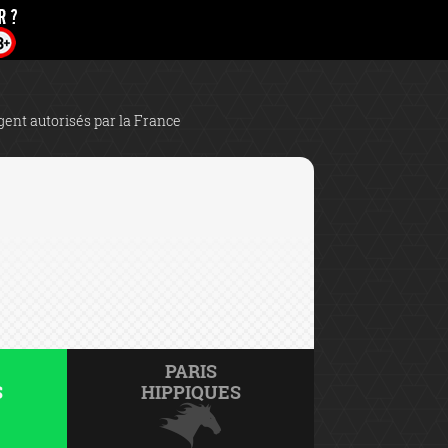
rgent autorisés par la France
PARIS
S
HIPPIQUES