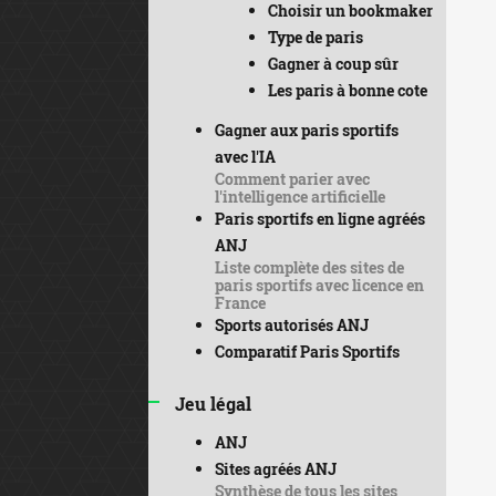
Choisir un bookmaker
Type de paris
Gagner à coup sûr
Les paris à bonne cote
Gagner aux paris sportifs
avec l'IA
Comment parier avec
l'intelligence artificielle
Paris sportifs en ligne agréés
ANJ
Liste complète des sites de
paris sportifs avec licence en
France
Sports autorisés ANJ
Comparatif Paris Sportifs
Jeu légal
ANJ
Sites agréés ANJ
Synthèse de tous les sites