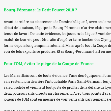
Bourg-Péronnas : le Petit Poucet 2018 ?
Avant-dernière au classement de Domino's Ligue 2, avec seuleme
début de la saison, l'équipe de Bourg-Péronnas n'arrive claireme
tenue de favori. De toute évidence, les joueurs de Ligue 2 vont de
match de leur vie peut-être, afin d'espérer faire tomber des Olym
forme depuis longtemps maintenant. Mais, après tout, la Coupe d
voir de tels exploits se produire. Et si Bourg-Péronnas était en mes
Pour l'OM, éviter le piège de la Coupe de France
Les Marseillais sont, de toute évidence, l'une des équipes en for
s'ils restent loin derrière l'intouchable Paris Saint-Germain, les
saison solide et viennent tout juste de profiter de la défaite de 
deux poursuivants directs au classement. Avec trois points d'av
joueurs de l'OM sont en mesure de voir venir s'ils parviennent à é