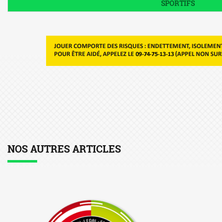
SPORTIFS
NOS AUTRES ARTICLES