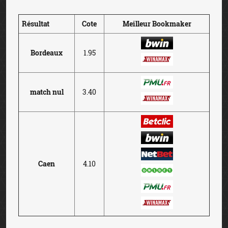
Résultat
Cote
Meilleur Bookmaker
Bordeaux
1.95
match nul
3.40
Caen
4.10