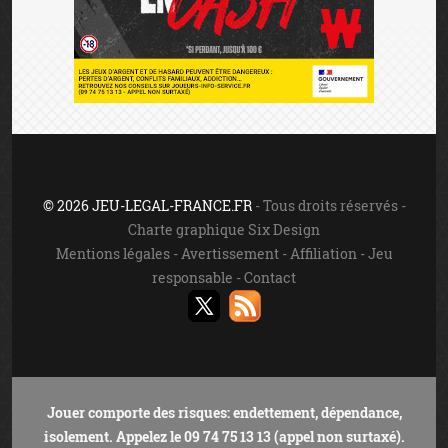
© 2026 JEU-LEGAL-FRANCE.FR
- Tous droits réservés -
Charte graphique Six Design
Mentions légales
-
Avertissement
-
Affiliation
-
Jeu
responsable
-
Contact
Jouer comporte des risques: endettement, dépendance,
isolement. Appelez le 09 74 75 13 13 (appel non surtaxé).