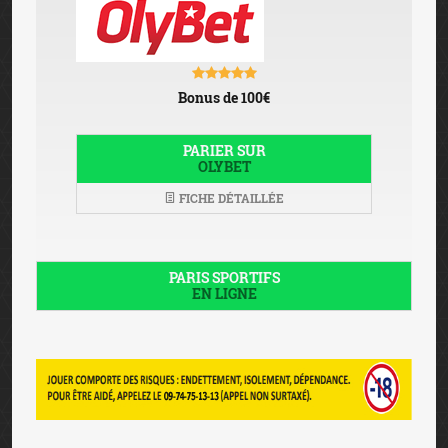
© 2026 JEU-LEGAL-FRANCE.FR
- Tous droits réservés -
Charte graphique Six Design
Mentions légales
-
Avertissement
-
Affiliation
-
Jeu
responsable
-
Contact