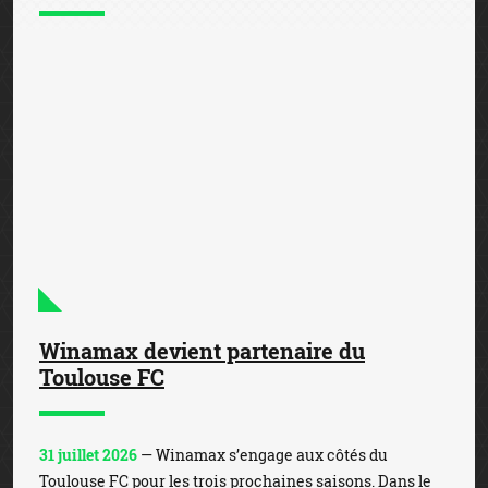
Winamax devient partenaire du
Toulouse FC
31 juillet 2026
— Winamax s’engage aux côtés du
Toulouse FC pour les trois prochaines saisons. Dans le
cadre de ce partenariat, la marque au W s’affichera sur
le haut du dos de la tunique officielle du club de la ...
Winamax joue les prolongations avec le
RC Strasbourg Alsace