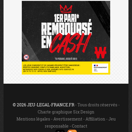
Jouer comporte des risques: endettement, dépendance,
isolement. Appelez le 09 74 75 13 13 (appel non surtaxé).
Les jeux d'argent sont interdits aux mineurs.
INTERDICTION VOLONTAIRE DE JEUX
Toute personne souhaitant faire l’objet d’une interdiction
de jeux doit le faire elle-même auprès du ministère de
l’intérieur. Cette interdiction est valable dans les casinos,
les cercles de jeux et sur les sites de jeux en ligne autorisés
en vertu de la loi n°2010-476 du 12 mai 2010. Elle est
prononcée pour une durée de trois ans non réductible.