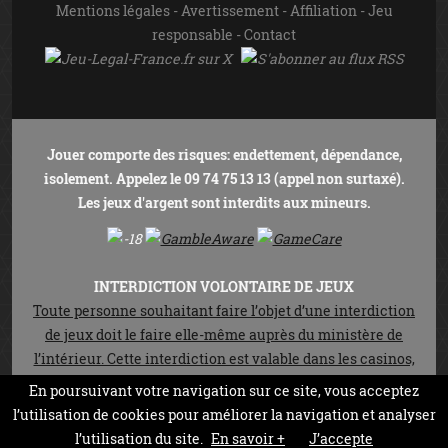
Mentions légales
-
Avertissement
-
Affiliation
-
Jeu
responsable
-
Contact
Jouer comporte des risques: endettement, dépendance,
isolement. Appelez le 09 74 75 13 13 (appel non surtaxé).
Les jeux d'argent sont interdits aux mineurs.
INTERDICTION VOLONTAIRE DE JEUX
Toute personne souhaitant faire l’objet d’une interdiction
de jeux doit le faire elle-même auprès du ministère de
l’intérieur. Cette interdiction est valable dans les casinos,
les cercles de jeux et sur les sites de jeux en ligne autorisés
En poursuivant votre navigation sur ce site, vous acceptez
en vertu de la loi n°2010-476 du 12 mai 2010. Elle est
l’utilisation de cookies pour améliorer la navigation et analyser
prononcée pour une durée de trois ans non réductible.
l’utilisation du site.
En savoir +
J’accepte