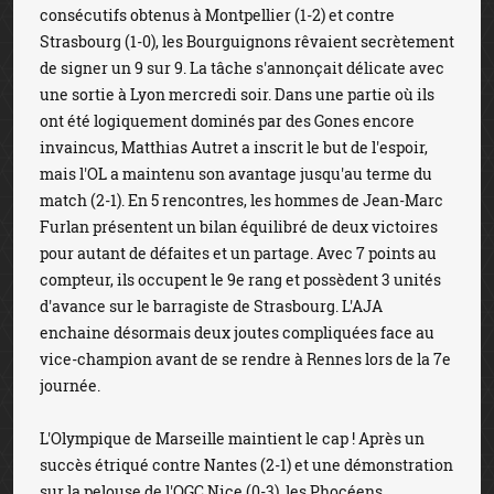
consécutifs obtenus à Montpellier (1-2) et contre
Strasbourg (1-0), les Bourguignons rêvaient secrètement
de signer un 9 sur 9. La tâche s'annonçait délicate avec
une sortie à Lyon mercredi soir. Dans une partie où ils
ont été logiquement dominés par des Gones encore
invaincus, Matthias Autret a inscrit le but de l'espoir,
mais l'OL a maintenu son avantage jusqu'au terme du
match (2-1). En 5 rencontres, les hommes de Jean-Marc
Furlan présentent un bilan équilibré de deux victoires
pour autant de défaites et un partage. Avec 7 points au
compteur, ils occupent le 9e rang et possèdent 3 unités
d'avance sur le barragiste de Strasbourg. L'AJA
enchaine désormais deux joutes compliquées face au
vice-champion avant de se rendre à Rennes lors de la 7e
journée.
L'Olympique de Marseille maintient le cap ! Après un
succès étriqué contre Nantes (2-1) et une démonstration
sur la pelouse de l'OGC Nice (0-3), les Phocéens