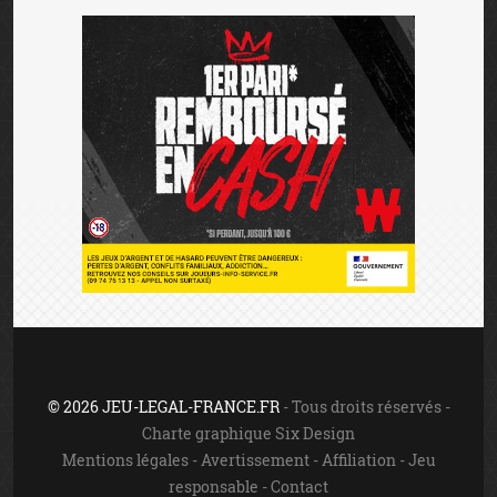
© 2026 JEU-LEGAL-FRANCE.FR
- Tous droits réservés -
Charte graphique Six Design
Mentions légales
-
Avertissement
-
Affiliation
-
Jeu
responsable
-
Contact