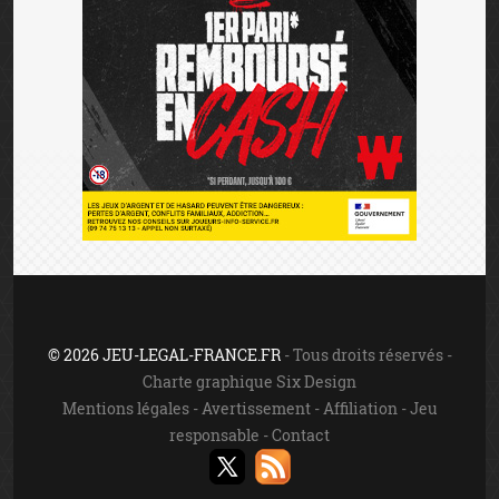
© 2026 JEU-LEGAL-FRANCE.FR
- Tous droits réservés -
Charte graphique Six Design
Mentions légales
-
Avertissement
-
Affiliation
-
Jeu
responsable
-
Contact