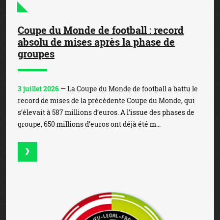
Coupe du Monde de football : record
absolu de mises après la phase de
groupes
3 juillet 2026
— La Coupe du Monde de football a battu le
record de mises de la précédente Coupe du Monde, qui
s’élevait à 587 millions d’euros. A l’issue des phases de
groupe, 650 millions d’euros ont déjà été m...