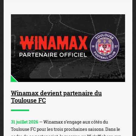
Winamax devient partenaire du
Toulouse FC
31 juillet 2026
— Winamax s’engage aux côtés du
Toulouse FC pour les trois prochaines saisons. Dans le