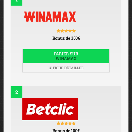
Bonus de 350€
PARIER SUR
WINAMAX
FICHE DÉTAILLÉE
2
Bonus de 100€