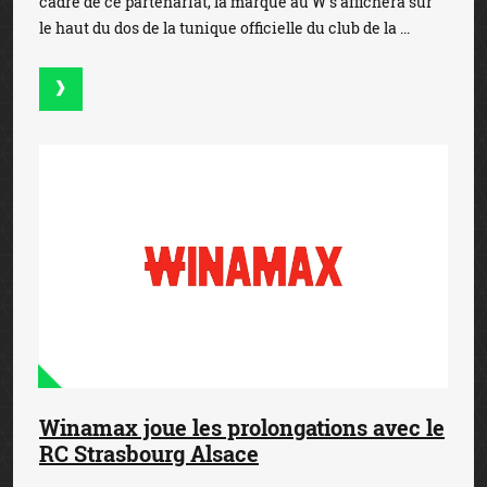
cadre de ce partenariat, la marque au W s’affichera sur
le haut du dos de la tunique officielle du club de la ...
Winamax joue les prolongations avec le
RC Strasbourg Alsace