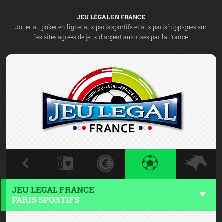
JEU LÉGAL EN FRANCE
Jouer au poker en ligne, aux paris sportifs et aux paris hippiques sur
les sites agréés de jeux d'argent autorisés par la France
JEU LEGAL FRANCE
PARIS SPORTIFS