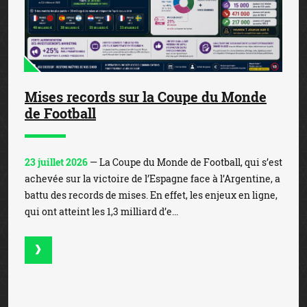
Mises records sur la Coupe du Monde
de Football
23 juillet 2026
— La Coupe du Monde de Football, qui s’est
achevée sur la victoire de l’Espagne face à l’Argentine, a
battu des records de mises. En effet, les enjeux en ligne,
qui ont atteint les 1,3 milliard d’e...