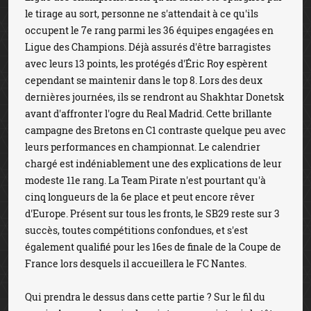
le tirage au sort, personne ne s'attendait à ce qu'ils
occupent le 7e rang parmi les 36 équipes engagées en
Ligue des Champions. Déjà assurés d'être barragistes
avec leurs 13 points, les protégés d'Éric Roy espèrent
cependant se maintenir dans le top 8. Lors des deux
dernières journées, ils se rendront au Shakhtar Donetsk
avant d'affronter l'ogre du Real Madrid. Cette brillante
campagne des Bretons en C1 contraste quelque peu avec
leurs performances en championnat. Le calendrier
chargé est indéniablement une des explications de leur
modeste 11e rang. La Team Pirate n'est pourtant qu'à
cinq longueurs de la 6e place et peut encore rêver
d'Europe. Présent sur tous les fronts, le SB29 reste sur 3
succès, toutes compétitions confondues, et s'est
également qualifié pour les 16es de finale de la Coupe de
France lors desquels il accueillera le FC Nantes.
Qui prendra le dessus dans cette partie ? Sur le fil du