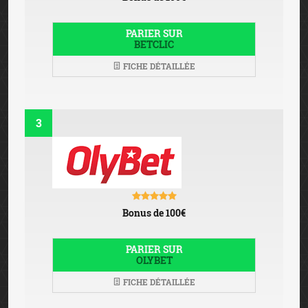
PARIER SUR
BETCLIC
FICHE DÉTAILLÉE
3
Bonus de 100€
PARIER SUR
OLYBET
FICHE DÉTAILLÉE