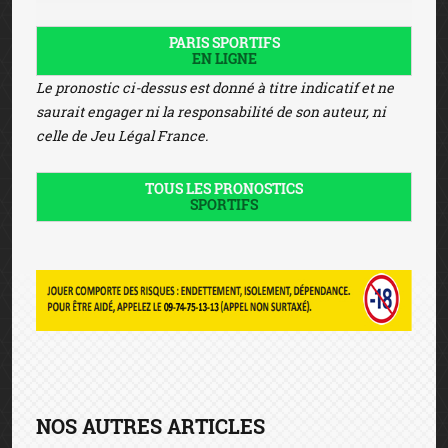
PARIS SPORTIFS
EN LIGNE
Le pronostic ci-dessus est donné à titre indicatif et ne
saurait engager ni la responsabilité de son auteur, ni
celle de Jeu Légal France.
TOUS LES PRONOSTICS
SPORTIFS
NOS AUTRES ARTICLES