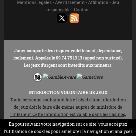
Mentions légales
-
Avertissement
-
Affiliation
-
Jeu
responsable
-
Contact
Jouer comporte des risques: endettement, dépendance,
isolement. Appelez le 09 74 75 13 13 (appel non surtaxé).
Les jeux d'argent sont interdits aux mineurs.
INTERDICTION VOLONTAIRE DE JEUX
Toute personne souhaitant faire l’objet d’une interdiction
de jeux doit le faire elle-même auprès du ministère de
l’intérieur. Cette interdiction est valable dans les casinos,
les cercles de jeux et sur les sites de jeux en ligne autorisés
En poursuivant votre navigation sur ce site, vous acceptez
en vertu de la loi n°2010-476 du 12 mai 2010. Elle est
l’utilisation de cookies pour améliorer la navigation et analyser