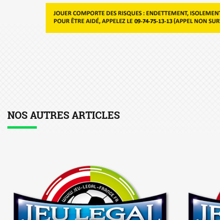
NOS AUTRES ARTICLES