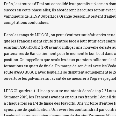
Enfin, les troupes d'Emi ont consolidé leur première place en do
succès en cette phase aller, ils aborderont les joutes retour av
vainqueurs de la LVP SuperLiga Orange Season 18 restent d'ailleurs
compétitions confondues.
Dans les rangs de LDLC OL, on peut s'estimer satisfait après cet
que les Français aient chuté d'entrée face à leur futur adversaire
écartant AGO ROGUE (1-0) avant d'infliger une nouvelle défaite au
partenaires de Bando tiennent pour le moment le bon bout dans c
position. On rappellera que seuls les deux premiers rallieront les 
formations en quart de finale. En marge de son duel avec les Voda
route d'AGO ROGUE avec lequel ils se disputent actuellement le 2
ouverture les galvaniserait avant de se mesurer à l'ogre espagnol
LDLC OL gardera-t-il le cap pour se maintenir dans le top 2 ? Lor
Summer 2019, les Français avaient en tout cas franchi l'écueil de
à chaque fois en 1/4 de finale des Playoffs. Une victoire d'entrée
synonyme de qualification. Un revers les contraindrait par contre
Leaders du groupe et vice-champions du dernier European Mast