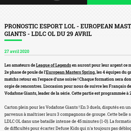
PRONOSTIC ESPORT LOL - EUROPEAN MAST
GIANTS - LDLC OL DU 29 AVRIL
27 avril 2020
Les amateurs de
League of Legends
en auront pour leur argent ce me
2e phase de poule de l'
European Masters Sprin
g, les 4 équipes du 
matchs retour en l'espace d'une soirée ! Chaque formation sera donc
orgie de rencontres. L'occasion pour nous de suivre les Français 
Vodafone Giants, leader de la série. Cette partie est programmée à 
Carton plein pour les Vodafone Giants ! En 3 duels, disputés en u
parvenus à maîtriser leurs 3 compagnons de groupe. Cette belle 
LDLC OL dans une bataille intense de 45 minutes (1-0). La forma
de difficultés pour écarter Defuse Kids qui n'a toujours pas déb