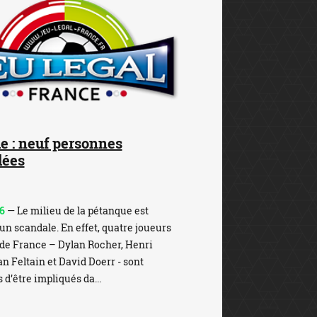
e : neuf personnes
lées
26
— Le milieu de la pétanque est
un scandale. En effet, quatre joueurs
 de France – Dylan Rocher, Henri
an Feltain et David Doerr - sont
d’être impliqués da...