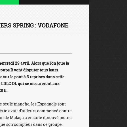
ERS SPRING : VODAFONE
rcredi 29 avril. Alors que l'on joue la
groupe B vont disputer tous leurs
 sur le pont à 3 reprises dans cette
de LDLC OL qui se mesureront aux
20 h.
ne seule manche, les Espagnols sont
série avait d'ailleurs commencé contre
tion de Malaga a ensuite éprouvé moins
loqué son compteur dans ce groupe.