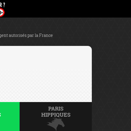
rgent autorisés par la France
PARIS
S
HIPPIQUES