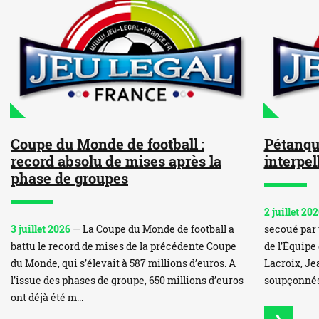
Coupe du Monde de football :
Pétanqu
record absolu de mises après la
interpel
phase de groupes
2 juillet 20
3 juillet 2026
— La Coupe du Monde de football a
secoué par 
battu le record de mises de la précédente Coupe
de l’Équipe
du Monde, qui s’élevait à 587 millions d’euros. A
Lacroix, Je
l’issue des phases de groupe, 650 millions d’euros
soupçonnés 
ont déjà été m...