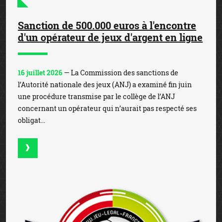
Sanction de 500.000 euros à l'encontre
d'un opérateur de jeux d'argent en ligne
16 juillet 2026
— La Commission des sanctions de
l’Autorité nationale des jeux (ANJ) a examiné fin juin
une procédure transmise par le collège de l’ANJ
concernant un opérateur qui n’aurait pas respecté ses
obligat...