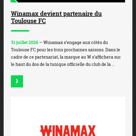
Winamax devient partenaire du
Toulouse FC
31 juillet 2026
— Winamax s’engage aux côtés du
Toulouse FC pour les trois prochaines saisons. Dans le
cadre de ce partenariat, la marque au W s’affichera sur
le haut du dos de la tunique officielle du club de la ...