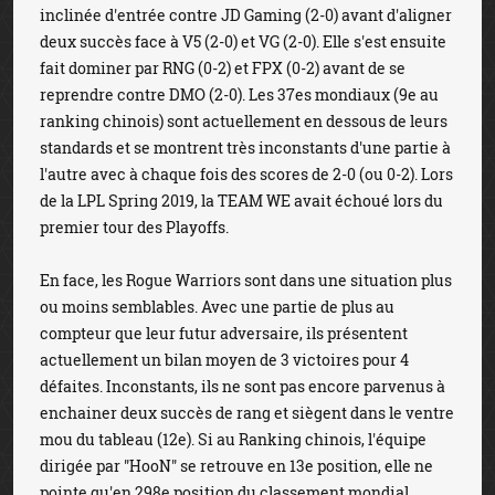
inclinée d'entrée contre JD Gaming (2-0) avant d'aligner
deux succès face à V5 (2-0) et VG (2-0). Elle s'est ensuite
fait dominer par RNG (0-2) et FPX (0-2) avant de se
reprendre contre DMO (2-0). Les 37es mondiaux (9e au
ranking chinois) sont actuellement en dessous de leurs
standards et se montrent très inconstants d'une partie à
l'autre avec à chaque fois des scores de 2-0 (ou 0-2). Lors
de la LPL Spring 2019, la TEAM WE avait échoué lors du
premier tour des Playoffs.
En face, les Rogue Warriors sont dans une situation plus
ou moins semblables. Avec une partie de plus au
compteur que leur futur adversaire, ils présentent
actuellement un bilan moyen de 3 victoires pour 4
défaites. Inconstants, ils ne sont pas encore parvenus à
enchainer deux succès de rang et siègent dans le ventre
mou du tableau (12e). Si au Ranking chinois, l'équipe
dirigée par "HooN" se retrouve en 13e position, elle ne
pointe qu'en 298e position du classement mondial.