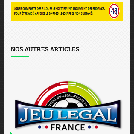
NOS AUTRES ARTICLES