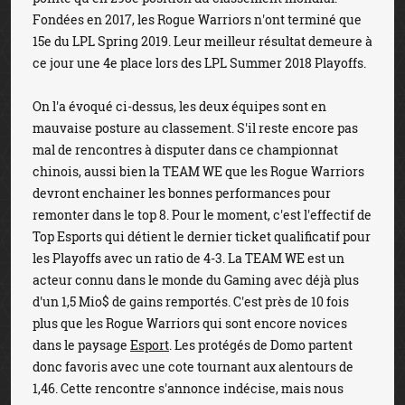
Fondées en 2017, les Rogue Warriors n'ont terminé que
15e du LPL Spring 2019. Leur meilleur résultat demeure à
ce jour une 4e place lors des LPL Summer 2018 Playoffs.
On l'a évoqué ci-dessus, les deux équipes sont en
mauvaise posture au classement. S'il reste encore pas
mal de rencontres à disputer dans ce championnat
chinois, aussi bien la TEAM WE que les Rogue Warriors
devront enchainer les bonnes performances pour
remonter dans le top 8. Pour le moment, c'est l'effectif de
Top Esports qui détient le dernier ticket qualificatif pour
les Playoffs avec un ratio de 4-3. La TEAM WE est un
acteur connu dans le monde du Gaming avec déjà plus
d'un 1,5 Mio$ de gains remportés. C'est près de 10 fois
plus que les Rogue Warriors qui sont encore novices
dans le paysage
Esport
. Les protégés de Domo partent
donc favoris avec une cote tournant aux alentours de
1,46. Cette rencontre s'annonce indécise, mais nous