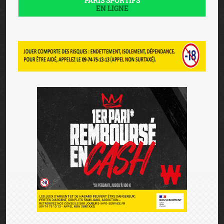
PARIS SPORTIFS
EN LIGNE