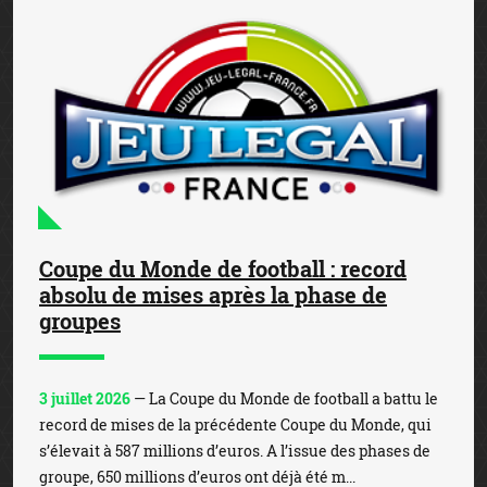
Coupe du Monde de football : record
absolu de mises après la phase de
groupes
3 juillet 2026
— La Coupe du Monde de football a battu le
record de mises de la précédente Coupe du Monde, qui
s’élevait à 587 millions d’euros. A l’issue des phases de
groupe, 650 millions d’euros ont déjà été m...