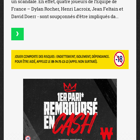
un scandale. En effet, quatre joueurs de l’Équipe de
France – Dylan Rocher, Henri Lacroix, Jean Feltain et
David Doerr - sont soupçonnés d’être impliqués da...