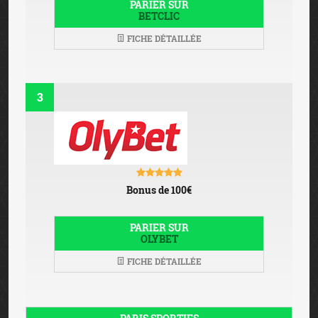
PARIER SUR
BETCLIC
FICHE DÉTAILLÉE
3
Bonus de 100€
PARIER SUR
OLYBET
FICHE DÉTAILLÉE