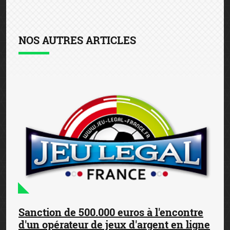
NOS AUTRES ARTICLES
Sanction de 500.000 euros à l'encontre
d'un opérateur de jeux d'argent en ligne