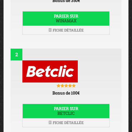
Bonus de 350€
PARIER SUR
WINAMAX
FICHE DÉTAILLÉE
2
Bonus de 100€
PARIER SUR
BETCLIC
FICHE DÉTAILLÉE