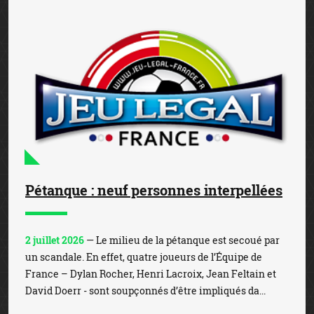
Pétanque : neuf personnes interpellées
2 juillet 2026
— Le milieu de la pétanque est secoué par
un scandale. En effet, quatre joueurs de l’Équipe de
France – Dylan Rocher, Henri Lacroix, Jean Feltain et
David Doerr - sont soupçonnés d’être impliqués da...