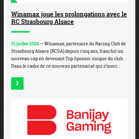
Winamax joue les prolongations avec le
RC Strasbourg Alsace
31 juillet 2026
— Winamax, partenaire du Racing Club de
Strasbourg Alsace (RCSA) depuis cinq ans, franchit un
nouveau cap en devenant Top Sponsor unique du club.
Dans le cadre de ce nouveau partenariat qui s’inscr...