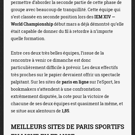
permettre d’aborder la seconde partie de cette phase de
groupe avec beaucoup de tranquillité. Cette équipe qui
s’est classée en seconde position lors des
IEM XIV —
World Championship
début mars a déjà démontré qu’elle
était capable de donner du fil à retordre à n’importe
quelle formation.
Entre ces deux très belles équipes, l’issue de la
rencontre à venir ce dimanche est donc
particulièrement difficile à prévoir. Les deux effectifs
très proches sur le papier devraient offrir un spectacle
palpitant. Sur les sites de
paris en ligne
sur l’eSport, les
bookmakers s’attendent à une confrontation
extrêmement disputée, la cote pour la victoire de
chacune de ses deux équipes est quasiment la même, et
se situe aux alentours de
1,85
.
MEILLEURS SITES DE PARIS SPORTIFS