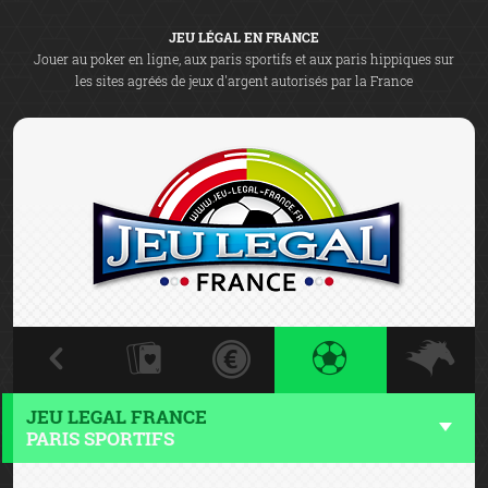
JEU LÉGAL EN FRANCE
Jouer au poker en ligne, aux paris sportifs et aux paris hippiques sur
les sites agréés de jeux d'argent autorisés par la France
JEU LEGAL FRANCE
PARIS SPORTIFS