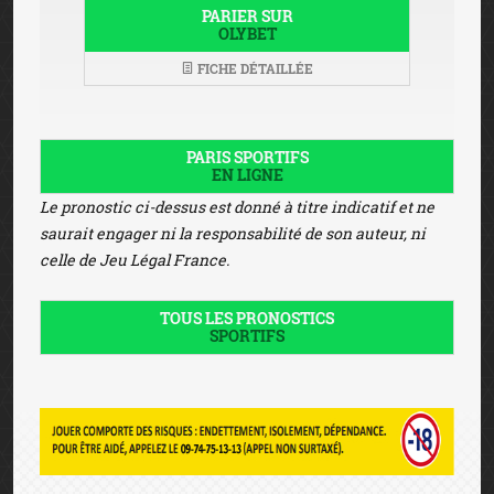
PARIER SUR
OLYBET
FICHE DÉTAILLÉE
PARIS SPORTIFS
EN LIGNE
Le pronostic ci-dessus est donné à titre indicatif et ne
saurait engager ni la responsabilité de son auteur, ni
celle de Jeu Légal France.
TOUS LES PRONOSTICS
SPORTIFS