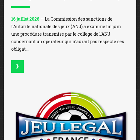
16 juillet 2026
— La Commission des sanctions de
l’Autorité nationale des jeux (ANJ) a examiné fin juin
une procédure transmise par le collège de l’ANJ
concernant un opérateur qui n’aurait pas respecté ses
obligat...