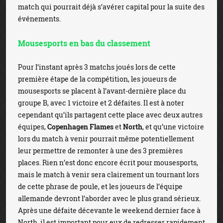
match qui pourrait déjà s’avérer capital pour la suite des
événements.
Mousesports en bas du classement
Pour l’instant après 3 matchs joués lors de cette
première étape de la compétition, les joueurs de
mousesports se placent à l’avant-dernière place du
groupe B, avec 1 victoire et 2 défaites. Il est à noter
cependant qu’ils partagent cette place avec deux autres
équipes,
Copenhagen Flames
et
North
, et qu’une victoire
lors du match à venir pourrait même potentiellement
leur permettre de remonter à une des 3 premières
places. Rien n’est donc encore écrit pour mousesports,
mais le match à venir sera clairement un tournant lors
de cette phrase de poule, et les joueurs de l’équipe
allemande devront l’aborder avec le plus grand sérieux.
Après une défaite décevante le weekend dernier face à
North, il est important pour eux de redresser rapidement