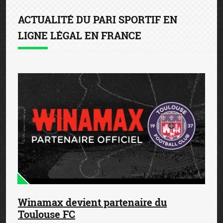
ACTUALITÉ DU PARI SPORTIF EN
LIGNE LÉGAL EN FRANCE
Winamax devient partenaire du
Toulouse FC