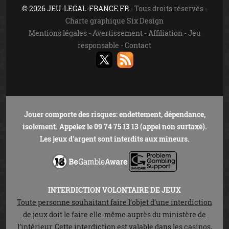
© 2026 JEU-LEGAL-FRANCE.FR
- Tous droits réservés -
Charte graphique Six Design
Mentions légales
-
Avertissement
-
Affiliation
-
Jeu
responsable
-
Contact
Jouer comporte des risques: endettement, dépendance,
isolement. Appelez le 09 74 75 13 13 (appel non surtaxé).
Les jeux d'argent sont interdits aux mineurs.
INTERDICTION VOLONTAIRE DE JEUX
Toute personne souhaitant faire l’objet d’une interdiction
de jeux doit le faire elle-même auprès du ministère de
l’intérieur. Cette interdiction est valable dans les casinos,