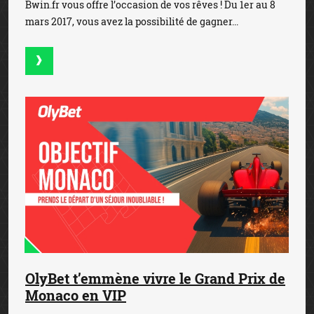
Bwin.fr vous offre l’occasion de vos rêves ! Du 1er au 8
mars 2017, vous avez la possibilité de gagner...
OlyBet t’emmène vivre le Grand Prix de
Monaco en VIP