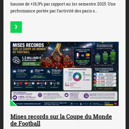
hausse de +16,9% par rapport au 1er semestre 2025. Une
performance portée par l’activité des paris s...
Mises records sur la Coupe du Monde
de Football