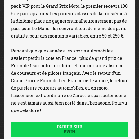
pack VIP pour le Grand Prix Moto, le premier recevra 100
€ de paris gratuits. Les parieurs classés de la troisième à
la dixième place ne gagneront malheureusement pas de
pass pour Le Mans. Ils recevront tout de même des paris
gratuits, pour des montants variables, entre 50 et 250 €.
Pendant quelques années, les sports automobiles
avaient perdu la cote en France : plus de grand prix de
Formule 1 sur notre territoire, et une certaine absence
de coureurs et de pilotes français. Avec le retour d'un
Grand Prix de Formule 1 en France cette année, le retour
de plusieurs coureurs automobiles, et, en moto,
l'ascension extraordinaire de Zarco, le sport automobile
ne s'est jamais aussi bien porté dans l’hexagone. Pourvu
que cela dure !
PARIER SUR
BWIN