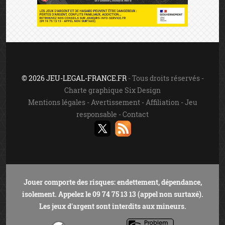
© 2026 JEU-LEGAL-FRANCE.FR
- Tous droits réservés -
Charte graphique Six Design
Mentions légales
-
Avertissement
-
Affiliation
-
Jeu
responsable
-
Contact
Jouer comporte des risques: endettement, dépendance,
isolement. Appelez le 09 74 75 13 13 (appel non surtaxé).
Les jeux d'argent sont interdits aux mineurs.