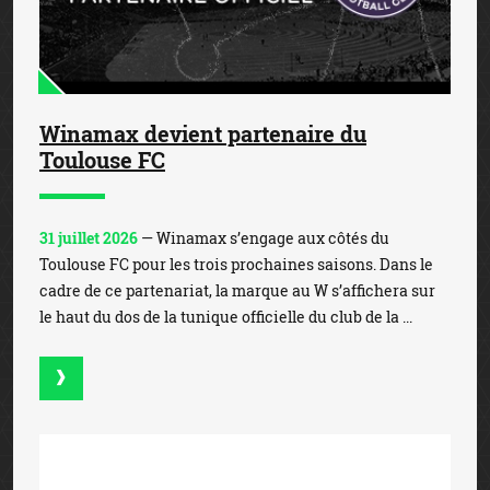
Winamax devient partenaire du
Toulouse FC
31 juillet 2026
— Winamax s’engage aux côtés du
Toulouse FC pour les trois prochaines saisons. Dans le
cadre de ce partenariat, la marque au W s’affichera sur
le haut du dos de la tunique officielle du club de la ...