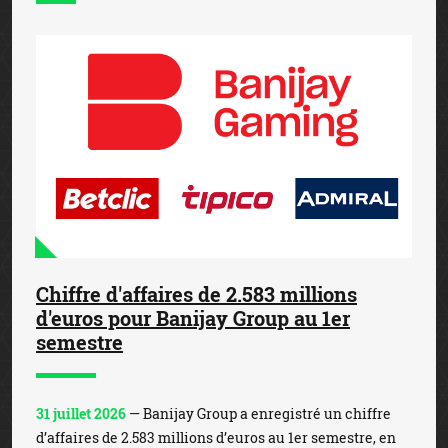
Chiffre d'affaires de 2.583 millions
d'euros pour Banijay Group au 1er
semestre
31 juillet 2026
— Banijay Group a enregistré un chiffre
d’affaires de 2.583 millions d’euros au 1er semestre, en