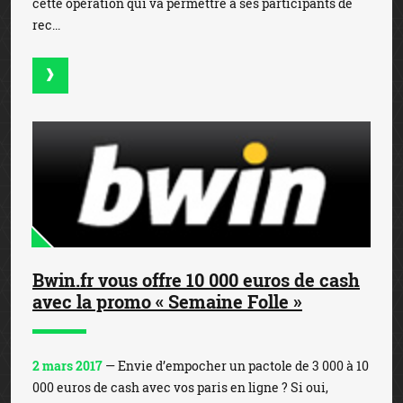
cette opération qui va permettre à ses participants de
rec...
Bwin.fr vous offre 10 000 euros de cash
avec la promo « Semaine Folle »
2 mars 2017
— Envie d’empocher un pactole de 3 000 à 10
000 euros de cash avec vos paris en ligne ? Si oui,