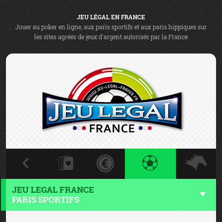
JEU LÉGAL EN FRANCE
Jouer au poker en ligne, aux paris sportifs et aux paris hippiques sur
les sites agréés de jeux d'argent autorisés par la France
JEU LEGAL FRANCE
PARIS SPORTIFS