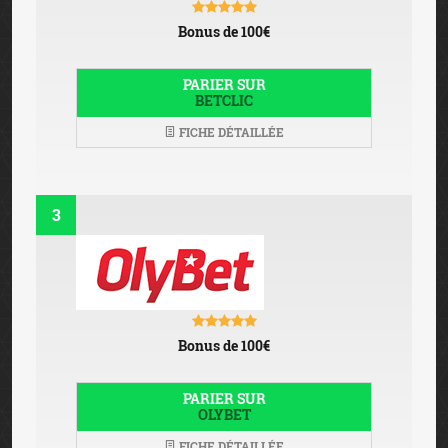
Bonus de 100€
PARIER SUR
BETCLIC
FICHE DÉTAILLÉE
3
Bonus de 100€
PARIER SUR
OLYBET
FICHE DÉTAILLÉE