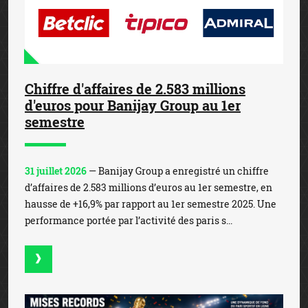
Chiffre d'affaires de 2.583 millions
d'euros pour Banijay Group au 1er
semestre
31 juillet 2026
— Banijay Group a enregistré un chiffre
d’affaires de 2.583 millions d’euros au 1er semestre, en
hausse de +16,9% par rapport au 1er semestre 2025. Une
performance portée par l’activité des paris s...