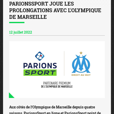
PARIONSSPORT JOUE LES
PROLONGATIONS AVEC L'OLYMPIQUE
DE MARSEILLE
12 juillet 2022
Aux côtés de l’Olympique de Marseille depuis quatre
saisons,
ParionsSport en ligne
et ParionsSport point de