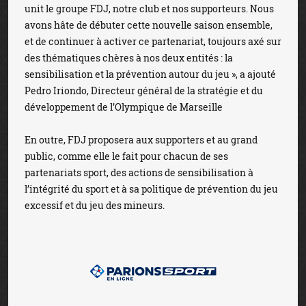
unit le groupe FDJ, notre club et nos supporteurs. Nous
avons hâte de débuter cette nouvelle saison ensemble,
et de continuer à activer ce partenariat, toujours axé sur
des thématiques chères à nos deux entités : la
sensibilisation et la prévention autour du jeu », a ajouté
Pedro Iriondo, Directeur général de la stratégie et du
développement de l’Olympique de Marseille
En outre, FDJ proposera aux supporters et au grand
public, comme elle le fait pour chacun de ses
partenariats sport, des actions de sensibilisation à
l’intégrité du sport et à sa politique de prévention du jeu
excessif et du jeu des mineurs.