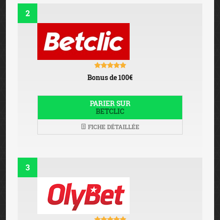
2
Bonus de 100€
PARIER SUR
BETCLIC
FICHE DÉTAILLÉE
3