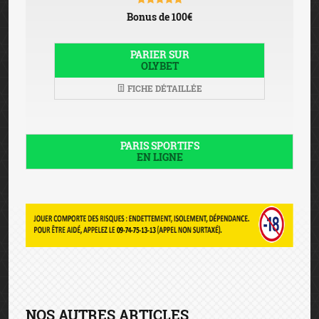
Bonus de 100€
PARIER SUR
OLYBET
FICHE DÉTAILLÉE
PARIS SPORTIFS
EN LIGNE
NOS AUTRES ARTICLES