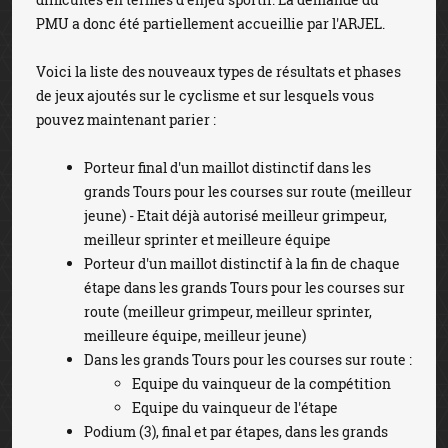
PMU a donc été partiellement accueillie par l'ARJEL.
Voici la liste des nouveaux types de résultats et phases
de jeux ajoutés sur le cyclisme et sur lesquels vous
pouvez maintenant parier :
Porteur final d'un maillot distinctif dans les
grands Tours pour les courses sur route (meilleur
jeune) - Etait déjà autorisé meilleur grimpeur,
meilleur sprinter et meilleure équipe
Porteur d'un maillot distinctif à la fin de chaque
étape dans les grands Tours pour les courses sur
route (meilleur grimpeur, meilleur sprinter,
meilleure équipe, meilleur jeune)
Dans les grands Tours pour les courses sur route :
Equipe du vainqueur de la compétition
Equipe du vainqueur de l'étape
Podium (3), final et par étapes, dans les grands