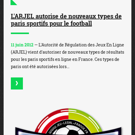
L'ARJEL autorise de nouveaux types de
paris sportifs pour le football
11 juin 2012
— L'Autorité de Régulation des Jeux En Ligne
(ARJEL) vient d'autoriser de nouveaux types de résultats
pour les paris sportifs en ligne en France. Ces types de
paris ont été autorisées lors...