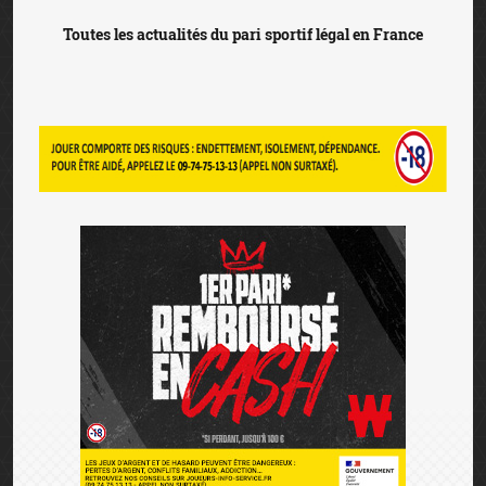
Toutes les actualités du pari sportif légal en France