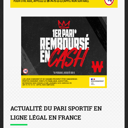
ACTUALITÉ DU PARI SPORTIF EN
LIGNE LÉGAL EN FRANCE