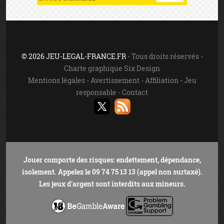
© 2026 JEU-LEGAL-FRANCE.FR
- Tous droits réservés -
Charte graphique Six Design
Mentions légales
-
Avertissement
-
Affiliation
-
Jeu
responsable
-
Contact
Jouer comporte des risques: endettement, dépendance,
isolement. Appelez le 09 74 75 13 13 (appel non surtaxé).
Les jeux d'argent sont interdits aux mineurs.