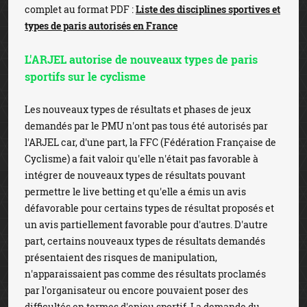
complet au format PDF :
Liste des disciplines sportives et
types de paris autorisés en France
L'ARJEL autorise de nouveaux types de paris
sportifs sur le cyclisme
Les nouveaux types de résultats et phases de jeux
demandés par le PMU n'ont pas tous été autorisés par
l'ARJEL car, d'une part, la FFC (Fédération Française de
Cyclisme) a fait valoir qu'elle n'était pas favorable à
intégrer de nouveaux types de résultats pouvant
permettre le live betting et qu'elle a émis un avis
défavorable pour certains types de résultat proposés et
un avis partiellement favorable pour d'autres. D'autre
part, certains nouveaux types de résultats demandés
présentaient des risques de manipulation,
n'apparaissaient pas comme des résultats proclamés
par l'organisateur ou encore pouvaient poser des
difficultés en termes d'enjeu sportif. La demande du