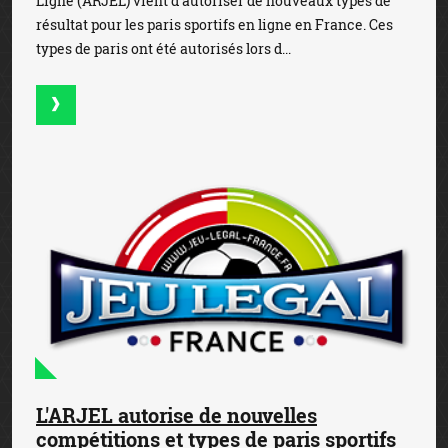
Ligne (ARJEL) vient d'autoriser de nouveaux types de
résultat pour les paris sportifs en ligne en France. Ces
types de paris ont été autorisés lors d...
L'ARJEL autorise de nouvelles
compétitions et types de paris sportifs