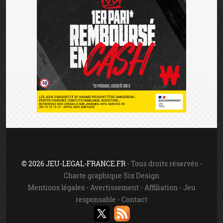
© 2026 JEU-LEGAL-FRANCE.FR
- Tous droits réservés -
Charte graphique Six Design
Mentions légales
-
Avertissement
-
Affiliation
-
Jeu
responsable
-
Contact