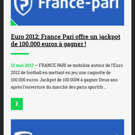
Euro 2012: France Pari offre un jackpot
de 100.000 euros à gagner !
12 mai 2012
— FRANCE PARI se mobilise autour de l'Euro
2012 de football en mettant en jeu une cagnotte de
100.000 euros. Jackpot de 100.000€ à gagner Deux ans
après l'ouverture du marché des paris sportifs ...