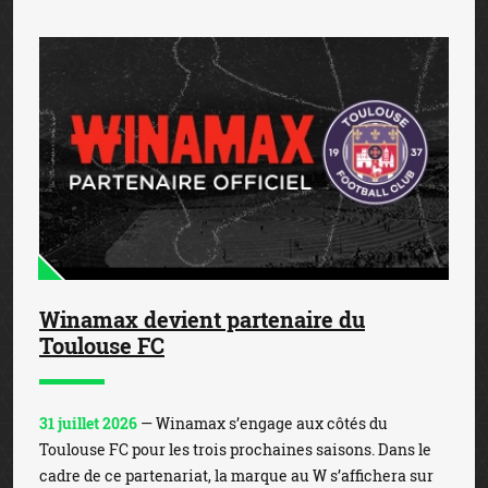
Winamax devient partenaire du
Toulouse FC
31 juillet 2026
— Winamax s’engage aux côtés du
Toulouse FC pour les trois prochaines saisons. Dans le
cadre de ce partenariat, la marque au W s’affichera sur