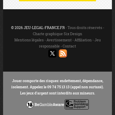
© 2026 JEU-LEGAL-FRANCE.FR
- Tous droits réservés -
Charte graphique Six Design
Mentions légales
-
Avertissement
-
Affiliation
-
Jeu
responsable
-
Contact
Jouer comporte des risques: endettement, dépendance,
isolement. Appelez le 09 74 75 13 13 (appel non surtaxé).
Les jeux d'argent sont interdits aux mineurs.