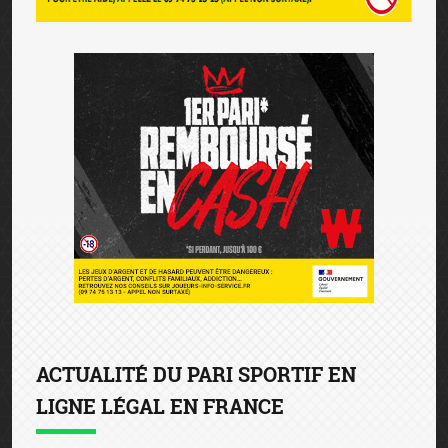
ACTUALITÉ DU PARI SPORTIF EN
LIGNE LÉGAL EN FRANCE