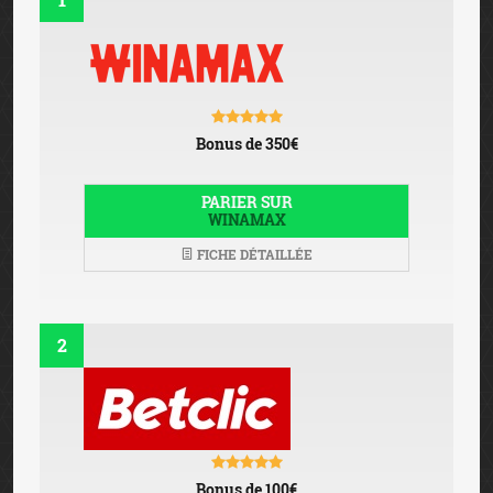
Bonus de 350€
PARIER SUR
WINAMAX
FICHE DÉTAILLÉE
2
Bonus de 100€