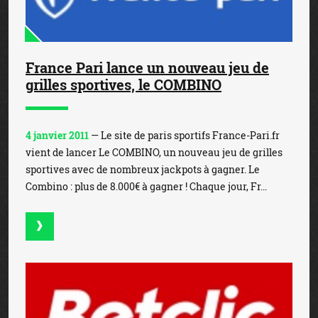
France Pari lance un nouveau jeu de
grilles sportives, le COMBINO
4 janvier 2011
— Le site de paris sportifs France-Pari.fr
vient de lancer Le COMBINO, un nouveau jeu de grilles
sportives avec de nombreux jackpots à gagner. Le
Combino : plus de 8.000€ à gagner ! Chaque jour, Fr...