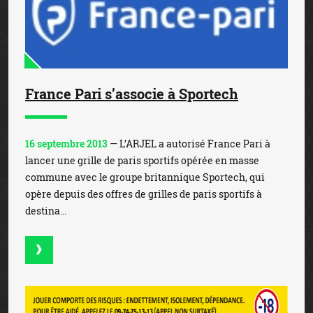
France Pari s’associe à Sportech
16 septembre 2013
— L’ARJEL a autorisé France Pari à
lancer une grille de paris sportifs opérée en masse
commune avec le groupe britannique Sportech, qui
opère depuis des offres de grilles de paris sportifs à
destina...