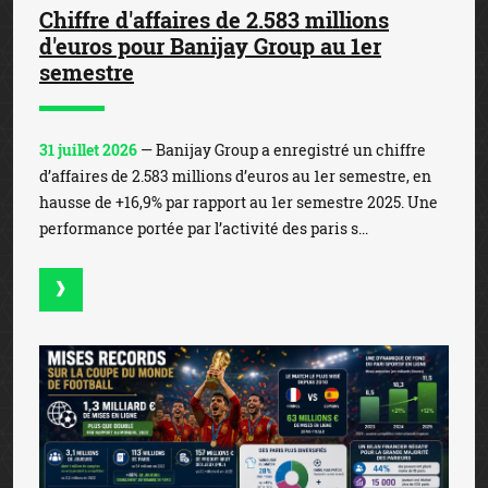
Chiffre d'affaires de 2.583 millions
d'euros pour Banijay Group au 1er
semestre
31 juillet 2026
— Banijay Group a enregistré un chiffre
d’affaires de 2.583 millions d’euros au 1er semestre, en
hausse de +16,9% par rapport au 1er semestre 2025. Une
performance portée par l’activité des paris s...