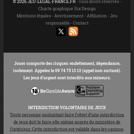
© 2026 JEU-LEGAL-FRANCE.FR
- Tous droits réservés -
Charte graphique Six Design
Mentions légales
-
Avertissement
-
Affiliation
-
Jeu
responsable
-
Contact
Jouer comporte des risques: endettement, dépendance,
isolement. Appelez le 09 74 75 13 13 (appel non surtaxé).
Les jeux d'argent sont interdits aux mineurs.
INTERDICTION VOLONTAIRE DE JEUX
Toute personne souhaitant faire l’objet d’une interdiction
de jeux doit le faire elle-même auprès du ministère de
l’intérieur. Cette interdiction est valable dans les casinos,