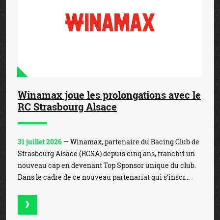
Winamax joue les prolongations avec le
RC Strasbourg Alsace
31 juillet 2026
— Winamax, partenaire du Racing Club de
Strasbourg Alsace (RCSA) depuis cinq ans, franchit un
nouveau cap en devenant Top Sponsor unique du club.
Dans le cadre de ce nouveau partenariat qui s’inscr...