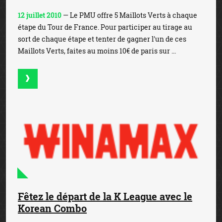
12 juillet 2010
— Le PMU offre 5 Maillots Verts à chaque
étape du Tour de France. Pour participer au tirage au
sort de chaque étape et tenter de gagner l'un de ces
Maillots Verts, faites au moins 10€ de paris sur ...
Fêtez le départ de la K League avec le
Korean Combo