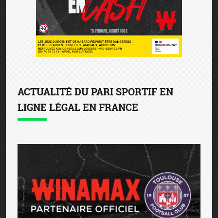
ACTUALITÉ DU PARI SPORTIF EN
LIGNE LÉGAL EN FRANCE