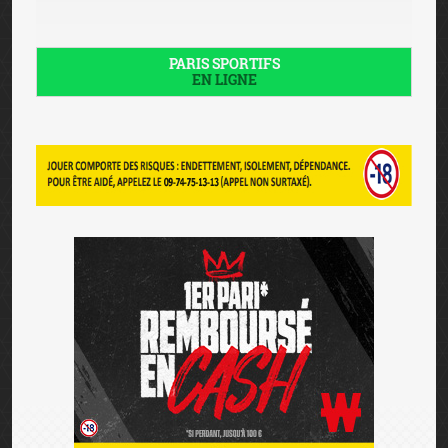
PARIS SPORTIFS
EN LIGNE