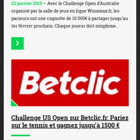
22 janvier 2015
— Avec le Challenge Open d’Australie
organisé par la salle de jeux en ligne Winamax.fr, les
parieurs ont une cagnotte de 10 000€ à partager jusqu’au
1er février prochain. Chaque joueur doit simpleme...
Challenge US Open sur Betclic.fr: Pariez
sur le tennis et gagnez jusqu’à 1500 €