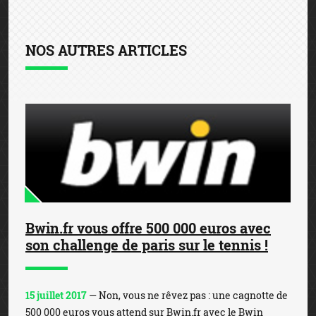
NOS AUTRES ARTICLES
Bwin.fr vous offre 500 000 euros avec
son challenge de paris sur le tennis !
15 juillet 2017
— Non, vous ne rêvez pas : une cagnotte de
500 000 euros vous attend sur Bwin.fr avec le Bwin