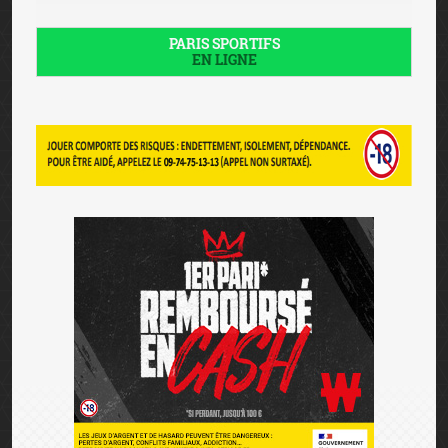
PARIS SPORTIFS
EN LIGNE