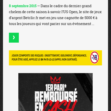
8 septembre 2015
— Dans le cadre du dernier grand
chelem de cette saison à savoir l’US Open, le site de jeux
d’argent Betclic.fr met en jeu une cagnotte de 5000 € à
tous les joueurs qui vont parier sur un événement ...