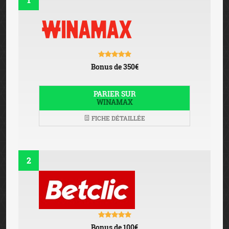
Bonus de 350€
PARIER SUR
WINAMAX
FICHE DÉTAILLÉE
2
Bonus de 100€