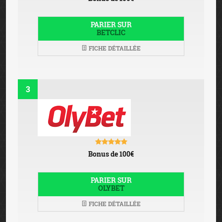
PARIER SUR
BETCLIC
FICHE DÉTAILLÉE
3
Bonus de 100€
PARIER SUR
OLYBET
FICHE DÉTAILLÉE