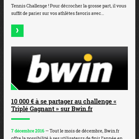
Tennis Challenge ! Pour décrocher la grosse part, il vous
suffit de parier sur vos athlètes favoris avec...
10 000 € à se partager au challenge «
Triplé Gagnant » sur Bwin.fr
7 décembre 2016
— Tout le mois de décembre, Bwin.fr
offre la possibilité à ses utilisateurs de finir l’année en