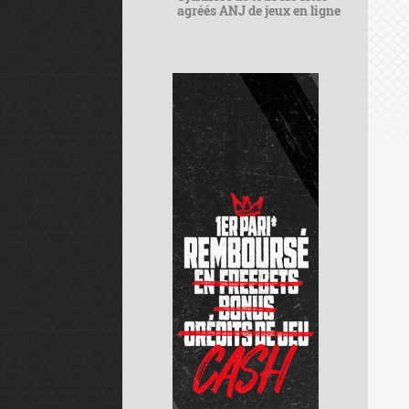
agréés ANJ de jeux en ligne