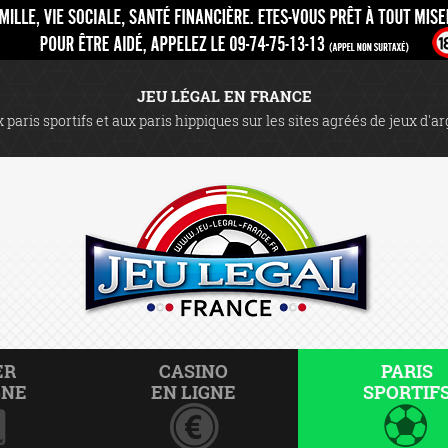
JEU LÉGAL EN FRANCE
 paris sportifs et aux paris hippiques sur les sites agréés de jeux d'a
ER
CASINO
PARIS
GNE
EN LIGNE
SPORTIF