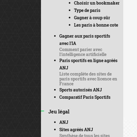
Choisir un bookmaker
Type de paris
Gagner à coup sûr
Les paris à bonne cote
Gagner aux paris sportifs
avec l'IA
Comment parier avec
l'intelligence artificielle
Paris sportifs en ligne agréés
ANJ
Liste complète des sites de
paris sportifs avec licence en
France
Sports autorisés ANJ
Comparatif Paris Sportifs
Jeu légal
ANJ
Sites agréés ANJ
Synthèse de tous les sites