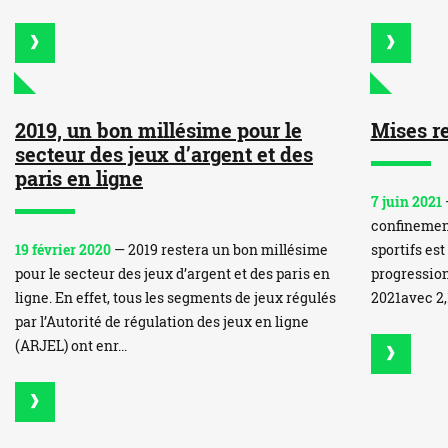
2019, un bon millésime pour le
Mises r
secteur des jeux d’argent et des
paris en ligne
7 juin 2021
confinement
19 février 2020
— 2019 restera un bon millésime
sportifs est
pour le secteur des jeux d’argent et des paris en
progression
ligne. En effet, tous les segments de jeux régulés
2021avec 2,1
par l’Autorité de régulation des jeux en ligne
(ARJEL) ont enr...