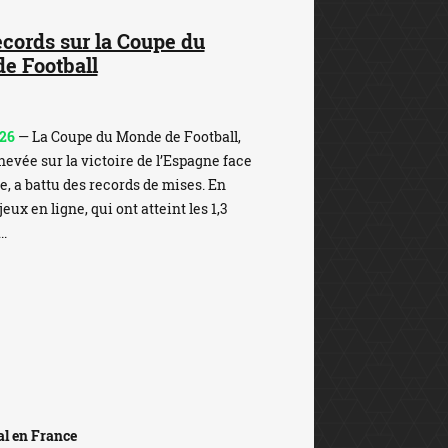
ecords sur la Coupe du
e Football
026
— La Coupe du Monde de Football,
hevée sur la victoire de l’Espagne face
e, a battu des records de mises. En
njeux en ligne, qui ont atteint les 1,3
..
gal en France