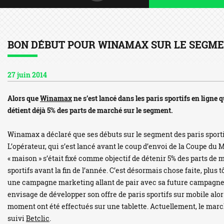
BON DÉBUT POUR WINAMAX SUR LE SEGMEN
27 juin 2014
Alors que
Winamax
ne s’est lancé dans les paris sportifs en ligne q
détient déjà 5% des parts de marché sur le segment.
Winamax a déclaré que ses débuts sur le segment des paris sporti
L’opérateur, qui s’est lancé avant le coup d’envoi de la Coupe du 
« maison » s’était fixé comme objectif de détenir 5% des parts de
sportifs avant la fin de l’année. C’est désormais chose faite, plus 
une campagne marketing allant de pair avec sa future campagne 
envisage de développer son offre de paris sportifs sur mobile alors
moment ont été effectués sur une tablette. Actuellement, le marc
suivi
Betclic
.