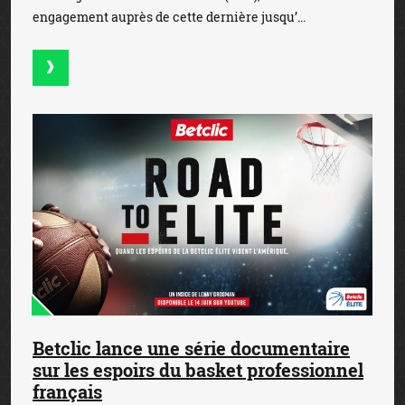
engagement auprès de cette dernière jusqu’...
Betclic lance une série documentaire
sur les espoirs du basket professionnel
français