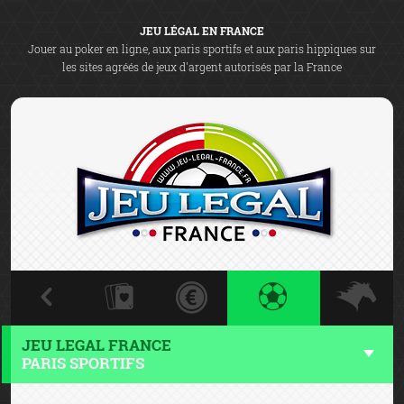
JEU LÉGAL EN FRANCE
Jouer au poker en ligne, aux paris sportifs et aux paris hippiques sur
les sites agréés de jeux d'argent autorisés par la France
JEU LEGAL FRANCE
PARIS SPORTIFS