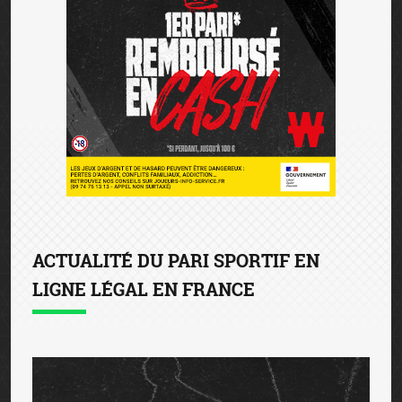
ACTUALITÉ DU PARI SPORTIF EN
LIGNE LÉGAL EN FRANCE