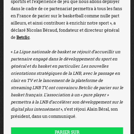
sportifs et l’expérience de jeu que nous allons déployer
dans le cadre de ce partenariat permettra à tous les fans
en France de parier sur le basketball comme nulle part
ailleurs, et ainsi contribuer à enrichir notre sport », a
déclaré Nicolas Béraud, fondateur et directeur général
de
Betclic
.
«
La Ligue nationale de basket se réjouit d’accueillir un
partenaire engagé dans le développement du sport en
général et du basket en particulier. Les nouvelles
orientations stratégiques de la LNB, avec le passage en
clair en TV et le lancement de la plateforme de
streaming LNB TV, ont convaincu Betclic de parier sur le
basket français. L’association à un « pure player »
permettra à la LNB d’accélérer son développement sur le
digital plus intensément
», s’est réjoui Alain Béral, son
président, dans un communiqué.
PARIER SUR