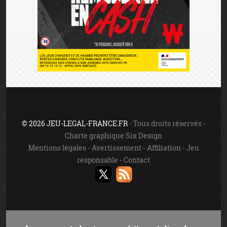
© 2026 JEU-LEGAL-FRANCE.FR
- Tous droits réservés -
Charte graphique Six Design
Mentions légales
-
Avertissement
-
Affiliation
-
Jeu
responsable
-
Contact