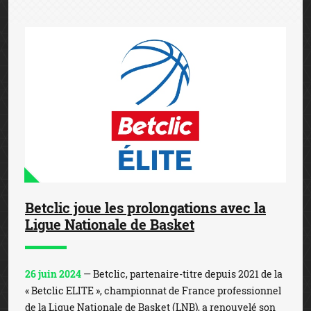
Betclic joue les prolongations avec la
Ligue Nationale de Basket
26 juin 2024
— Betclic, partenaire-titre depuis 2021 de la
« Betclic ELITE », championnat de France professionnel
de la Ligue Nationale de Basket (LNB), a renouvelé son