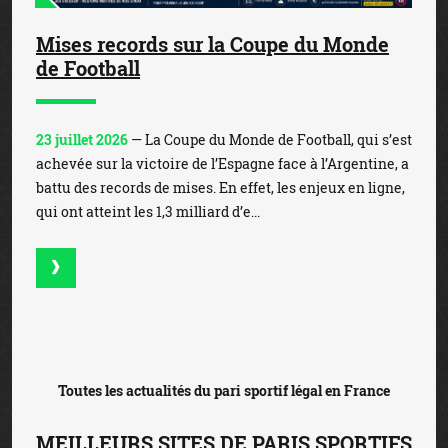
Mises records sur la Coupe du Monde
de Football
23 juillet 2026
— La Coupe du Monde de Football, qui s’est
achevée sur la victoire de l’Espagne face à l’Argentine, a
battu des records de mises. En effet, les enjeux en ligne,
qui ont atteint les 1,3 milliard d’e...
Toutes les actualités du pari sportif légal en France
MEILLEURS SITES DE PARIS SPORTIFS