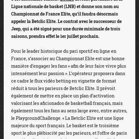
Ligue nationale de basket (LNB) et donne son nom au
Championnat de France Elite, qu’il faudra désormais
appeler la Betclic Elite. Le contrat avec le successeur de
Jeep, qui a été signé pour une durée minimale de trois
saisons, prendra effet le 1er juillet prochain.
Pour le leader historique du pari sportif en ligne en
France, s’associer au Championnat Elite est une bonne
manière d’engager les fans « afin de leur faire vivre plus
intensément leur passion ». L’opérateur proposera dans
ce cadre le flux vidéo betting en vignette de format
réduit à tous les parieurs de Betclic Elite. Il prévoit
également de mettre en place un plan d’activation
valorisant les aficionados de basketball français, mais
également tous les fans au sens large avec, entre autres,
le PlaygroundChallenge. « La Betclic Elite est une ligue
majeure du sport français. Le basket est le troisième
sport le plus plébiscité par les parieurs, et l’offre de paris