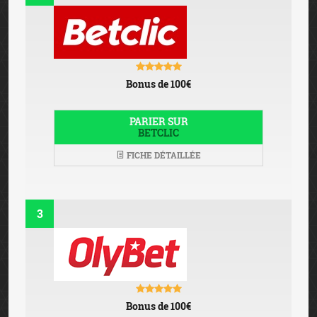
Bonus de 100€
PARIER SUR
BETCLIC
FICHE DÉTAILLÉE
3
Bonus de 100€