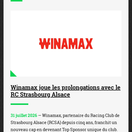
Winamax joue les prolongations avec le
RC Strasbourg Alsace
31 juillet 2026
— Winamax, partenaire du Racing Club de
Strasbourg Alsace (RCSA) depuis cinq ans, franchit un
nouveau cap en devenant Top Sponsor unique du club.