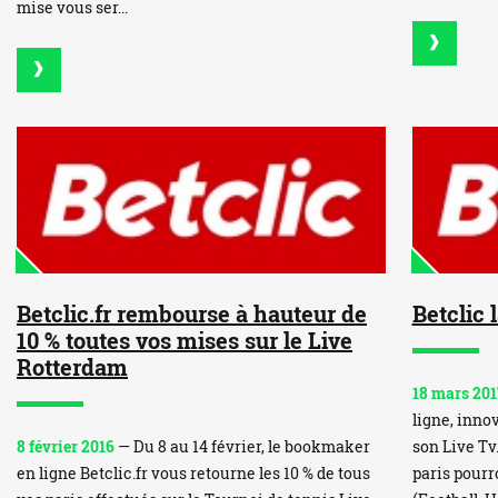
mise vous ser...
Betclic.fr rembourse à hauteur de
Betclic 
10 % toutes vos mises sur le Live
Rotterdam
18 mars 201
ligne, inno
8 février 2016
— Du 8 au 14 février, le bookmaker
son Live Tv.
en ligne Betclic.fr vous retourne les 10 % de tous
paris pourr