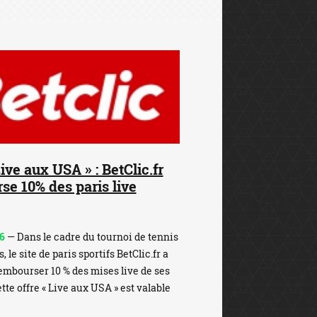
Live aux USA » : BetClic.fr
e 10% des paris live
6
— Dans le cadre du tournoi de tennis
, le site de paris sportifs BetClic.fr a
embourser 10 % des mises live de ses
tte offre « Live aux USA » est valable