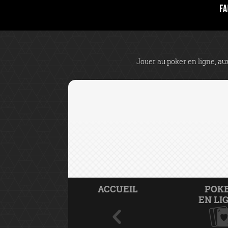
Jouer au poker en ligne, aux
ACCUEIL
POK
EN LI