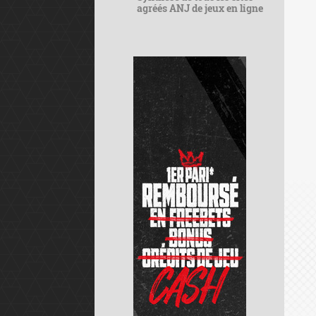
agréés ANJ de jeux en ligne