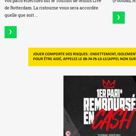
vos paris effectués sur le Tournoi de tennis Live
(Football, H
de Rotterdam. La ristourne vous sera accordée
quelle que soit ...