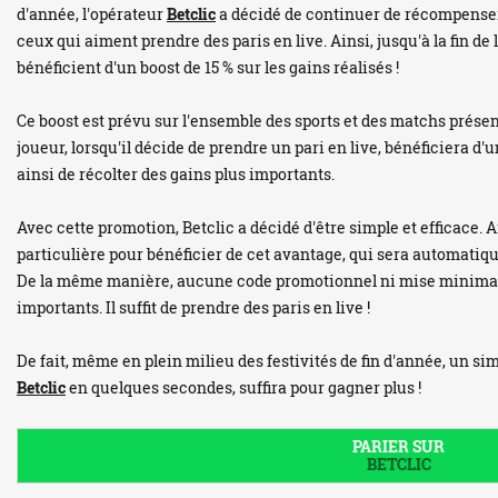
d'année, l'opérateur
Betclic
a décidé de continuer de récompenser
ceux qui aiment prendre des paris en live. Ainsi, jusqu'à la fin de l
bénéficient d'un boost de 15 % sur les gains réalisés !
Ce boost est prévu sur l'ensemble des sports et des matchs présent
joueur, lorsqu'il décide de prendre un pari en live, bénéficiera d'
ainsi de récolter des gains plus importants.
Avec cette promotion, Betclic a décidé d'être simple et efficace. A
particulière pour bénéficier de cet avantage, qui sera automatiq
De la même manière, aucune code promotionnel ni mise minimale 
importants. Il suffit de prendre des paris en live !
De fait, même en plein milieu des festivités de fin d'année, un simp
Betclic
en quelques secondes, suffira pour gagner plus !
PARIER SUR
BETCLIC