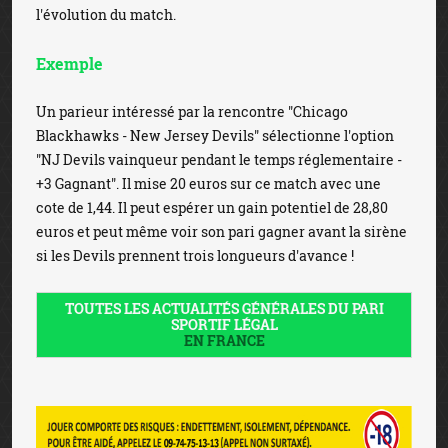
l'évolution du match.
Exemple
Un parieur intéressé par la rencontre "Chicago
Blackhawks - New Jersey Devils" sélectionne l'option
"NJ Devils vainqueur pendant le temps réglementaire -
+3 Gagnant". Il mise 20 euros sur ce match avec une
cote de 1,44. Il peut espérer un gain potentiel de 28,80
euros et peut même voir son pari gagner avant la sirène
si les Devils prennent trois longueurs d'avance !
TOUTES LES ACTUALITÉS GÉNÉRALES DU PARI
SPORTIF LÉGAL
EN FRANCE