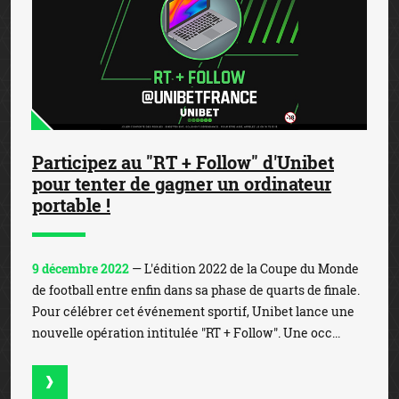
Participez au "RT + Follow" d'Unibet
pour tenter de gagner un ordinateur
portable !
9 décembre 2022
— L'édition 2022 de la Coupe du Monde
de football entre enfin dans sa phase de quarts de finale.
Pour célébrer cet événement sportif, Unibet lance une
nouvelle opération intitulée "RT + Follow". Une occ...