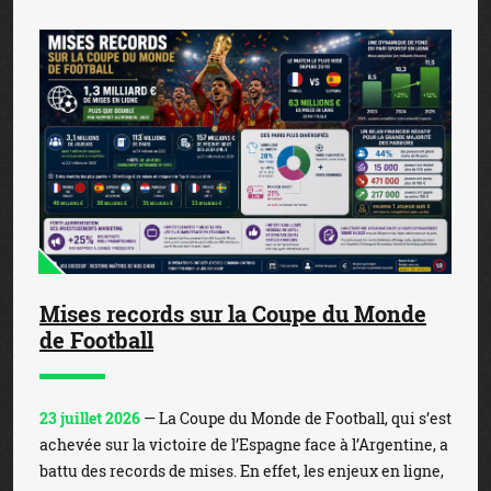
Mises records sur la Coupe du Monde
de Football
23 juillet 2026
— La Coupe du Monde de Football, qui s’est
achevée sur la victoire de l’Espagne face à l’Argentine, a
battu des records de mises. En effet, les enjeux en ligne,