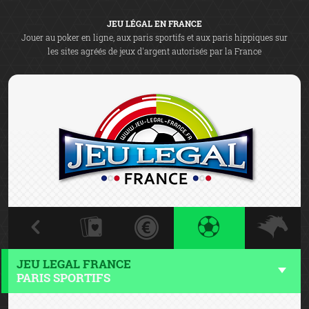
JEU LÉGAL EN FRANCE
Jouer au poker en ligne, aux paris sportifs et aux paris hippiques sur
les sites agréés de jeux d'argent autorisés par la France
JEU LEGAL FRANCE
PARIS SPORTIFS