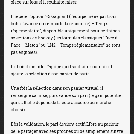
glace sur lequel il souhaite miser.
Il repère l'option "+3 Gagnant (l'équipe mène par trois
buts d'avance ou remporte la rencontre) – Temps
réglementaire", disponible uniquement pour certaines
sélections de hockey (les formules classiques "Face à
Face – Match" ou "1N2 – Temps réglementaire" ne sont
pas éligibles).
Il choisit ensuite l'équipe qu'il souhaite soutenir et
ajoute la sélection à son panier de paris.
Une fois la sélection dans son panier virtuel, il
renseigne sa mise, puis valide son pari (le gain potentiel
qui s'affiche dépend de la cote associée au marché
choisi).
Dès la validation, le pari devient actif. Libre au parieur
de le partager avec ses proches ou de simplement suivre