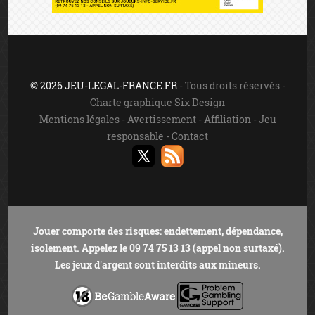
© 2026 JEU-LEGAL-FRANCE.FR
- Tous droits réservés -
Charte graphique Six Design
Mentions légales
-
Avertissement
-
Affiliation
-
Jeu
responsable
-
Contact
Jouer comporte des risques: endettement, dépendance,
isolement. Appelez le 09 74 75 13 13 (appel non surtaxé).
Les jeux d'argent sont interdits aux mineurs.