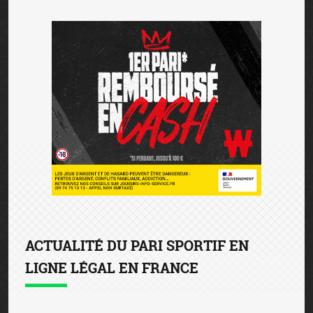
ACTUALITÉ DU PARI SPORTIF EN
LIGNE LÉGAL EN FRANCE