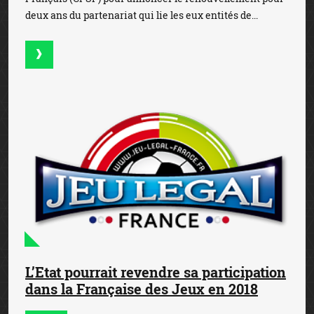
deux ans du partenariat qui lie les eux entités de...
L’Etat pourrait revendre sa participation
dans la Française des Jeux en 2018