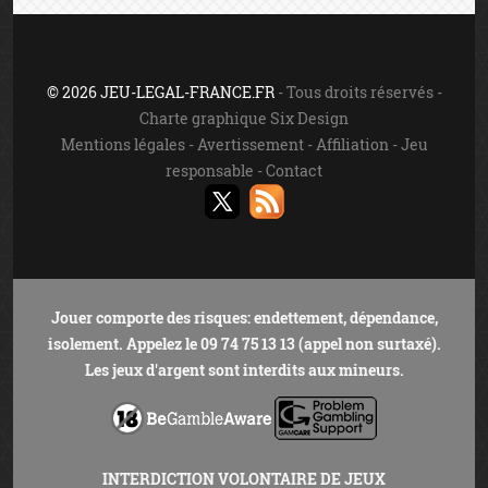
© 2026 JEU-LEGAL-FRANCE.FR
- Tous droits réservés -
Charte graphique Six Design
Mentions légales
-
Avertissement
-
Affiliation
-
Jeu
responsable
-
Contact
Jouer comporte des risques: endettement, dépendance,
isolement. Appelez le 09 74 75 13 13 (appel non surtaxé).
Les jeux d'argent sont interdits aux mineurs.
INTERDICTION VOLONTAIRE DE JEUX