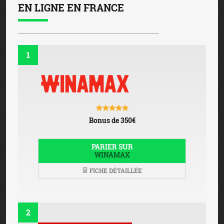
EN LIGNE EN FRANCE
1
Bonus de 350€
PARIER SUR
WINAMAX
FICHE DÉTAILLÉE
2