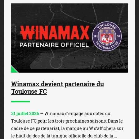
Winamax devient partenaire du
Toulouse FC
31 juillet 2026
— Winamax s’engage aux côtés du
Toulouse FC pour les trois prochaines saisons. Dans le
cadre de ce partenariat, la marque au W s’affichera sur
le haut du dos de la tunique officielle du club de la ...