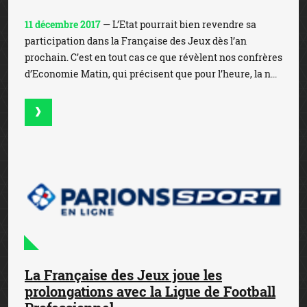
11 décembre 2017
— L’Etat pourrait bien revendre sa
participation dans la Française des Jeux dès l’an
prochain. C’est en tout cas ce que révèlent nos confrères
d’Economie Matin, qui précisent que pour l’heure, la n...
La Française des Jeux joue les
prolongations avec la Ligue de Football