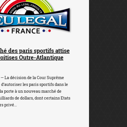
é des paris sportifs attise
oitises Outre-Atlantique
— La décision de la Cour Suprême
d’autoriser les paris sportifs dans le
la porte à un nouveau marché de
lliards de dollars, dont certains Etats
s privé...