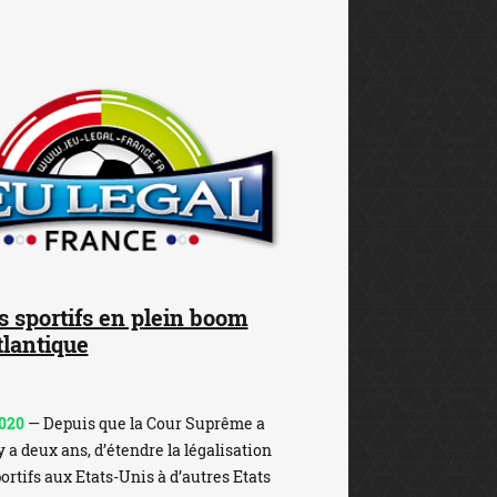
s sportifs en plein boom
tlantique
2020
— Depuis que la Cour Suprême a
 y a deux ans, d’étendre la légalisation
ortifs aux Etats-Unis à d’autres Etats