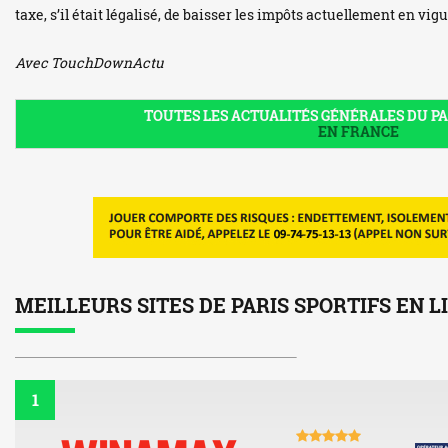
taxe, s’il était légalisé, de baisser les impôts actuellement en vig
Avec TouchDownActu
TOUTES LES ACTUALITÉS GÉNÉRALES DU PA
EN FRANCE
MEILLEURS SITES DE PARIS SPORTIFS EN 
1