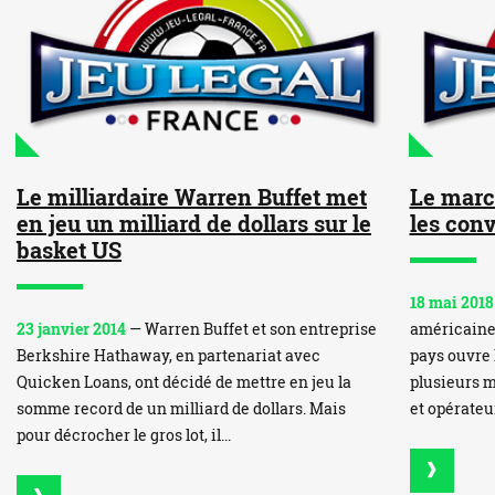
Le milliardaire Warren Buffet met
Le march
en jeu un milliard de dollars sur le
les conv
basket US
18 mai 2018
23 janvier 2014
— Warren Buffet et son entreprise
américaine 
Berkshire Hathaway, en partenariat avec
pays ouvre 
Quicken Loans, ont décidé de mettre en jeu la
plusieurs mi
somme record de un milliard de dollars. Mais
et opérateur
pour décrocher le gros lot, il...