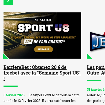
Les pari
BarriereBet : Obtenez 20 € de
Outre-A
freebet avec la "Semaine Sport US"
!
31 janvier 
autorisé, il
6 février 2023
— Le Super Bowl se déroulera cette
des paris sp
année le 12 février 2023. Il verra s'affronter les