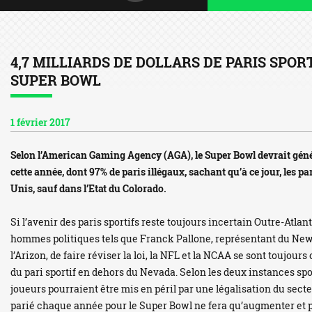
4,7 MILLIARDS DE DOLLARS DE PARIS SPOR
SUPER BOWL
1 février 2017
Selon l’American Gaming Agency (AGA), le Super Bowl devrait génér
cette année, dont 97% de paris illégaux, sachant qu’à ce jour, les pa
Unis, sauf dans l’Etat du Colorado.
Si l’avenir des paris sportifs reste toujours incertain Outre-Atlan
hommes politiques tels que Franck Pallone, représentant du New
l’Arizon, de faire réviser la loi, la NFL et la NCAA se sont toujo
du pari sportif en dehors du Nevada. Selon les deux instances sport
joueurs pourraient être mis en péril par une légalisation du secte
parié chaque année pour le Super Bowl ne fera qu’augmenter et 