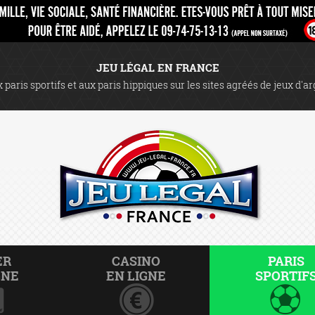
JEU LÉGAL EN FRANCE
 paris sportifs et aux paris hippiques sur les sites agréés de jeux d'a
ER
CASINO
PARIS
GNE
EN LIGNE
SPORTIF