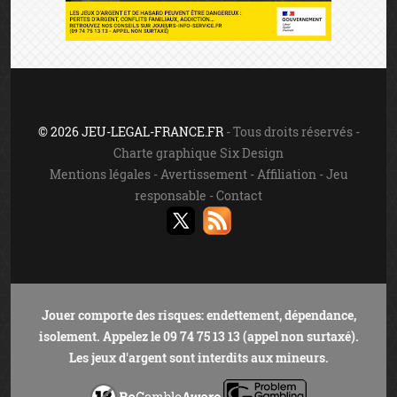
© 2026 JEU-LEGAL-FRANCE.FR
- Tous droits réservés -
Charte graphique Six Design
Mentions légales
-
Avertissement
-
Affiliation
-
Jeu
responsable
-
Contact
Jouer comporte des risques: endettement, dépendance,
isolement. Appelez le 09 74 75 13 13 (appel non surtaxé).
Les jeux d'argent sont interdits aux mineurs.